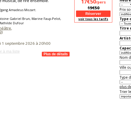
Heure
e musical, de rire ensemble.
17€50
/pers
19€50
Prix so
fgang Amadeus Mozart.
toine Gabriel Brun, Marine Faup-Pelot,
Type d
voir tous les tarifs
Mathilde Dufour
Théâtre
,
Titre
9
)
Artist
i 1 septembre 2026 à 20h00
Capaci
r à ma liste
Nom de 
Ville o
Type de
plus de
Trier l