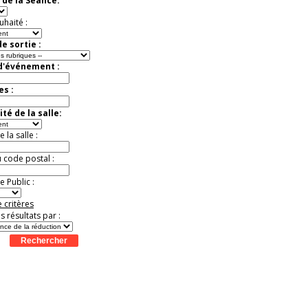
 de la Séance:
exceptionnelle.
Jusqu'à -26%
uhaité :
e sortie :
 d'événement :
es :
té de la salle:
la salle :
u code postal :
 Public :
 critères
es résultats par :