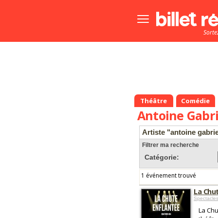
Bouton
menu
Sorte
principale
Théâtre
Comédie
Antoine Gabri
Artiste "antoine gabri
Filtrer ma recherche
Catégorie:
1 événement trouvé
La Chu
Spectacle
La Chu