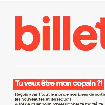
Tu veux être mon copain ?!
Reçois avant tout le monde nos idées de sorti
les nouveautés et les réduc' !
A toi de jouer pour impressionner ta moitié, ta