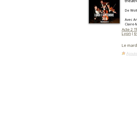
théâtr
De Wol
Avec An
Claire-
Acte 2 
Lyon
(
6
Le mard
Ajoute