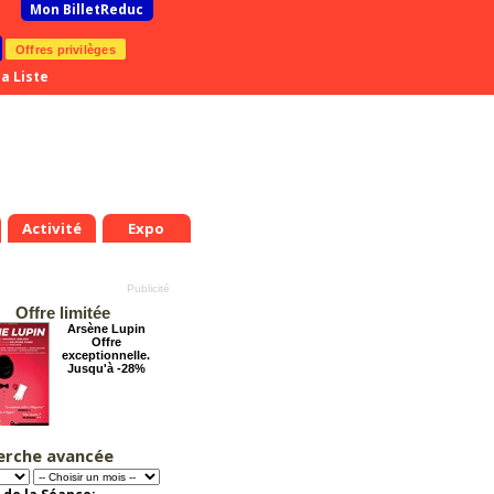
Mon BilletReduc
Offres privilèges
a Liste
Activité
Expo
Offre limitée
Arsène Lupin
Offre
exceptionnelle.
Jusqu'à -28%
erche avancée
La Cité Interdite :
Six siècles de
mystères
Offre