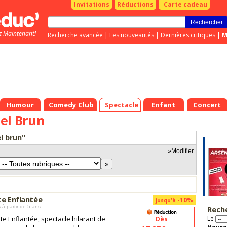
Invitations
Réductions
Carte cadeau
z Maintenant!
Recherche avancée
|
Les nouveautés
|
Dernières critiques
|
M
Humour
Comedy Club
Spectacle
Enfant
Concert
el Brun
el brun"
»
Modifier
te Enflantée
-10%
jusqu'à
s
à partir de 5 ans
Rech
te Enflantée, spectacle hilarant de
Le
Dès