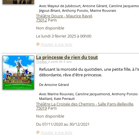
Avec Mayeul de Jubécourt, Antoine Gérard, Caroline Jacquemo
Jégout-Briant, Anthony Ponzio, Marine Rouvrais
Théâtre Douze - Maurice Ravel
,
75012
Paris
Non disponible
Le lundi 3 février 2025 à 00h00
Ajouter à ma liste
La princesse de rien du tout
Théâtre
à partir de 6 ans
Refusant la morosité du quotidien, une petite fille, à l
débordante, rêve d'être princesse.
De Antoine Gérard
Avec Marine Rouvrais, Caroline Jacquemond, Anthony Ponzio
Maillard, Kate Perrault
Théâtre La Croisée des Chemins - Salle Paris-Belleville
,
75019
Paris
Non disponible
Du 07/11/2020 au 30/12/2021
Ajouter à ma liste