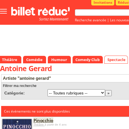
Invitations
Réduc
Bouton
menu
Sortez Maintenant!
principale
Recherche avancée
|
Les nouvea
Théâtre
Comédie
Humour
Comedy Club
Spectacle
Antoine Gerard
Artiste "antoine gerard"
Filtrer ma recherche
Catégorie:
Ces évènements ne sont plus disponibles
Pinocchio
Théâtre
à partir de 4 ans