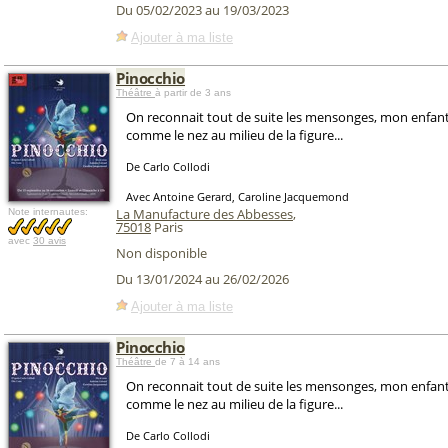
Du 05/02/2023 au 19/03/2023
Ajouter à ma liste
Pinocchio
Théâtre
à partir de 3 ans
On reconnait tout de suite les mensonges, mon enfant, 
comme le nez au milieu de la figure...
De Carlo Collodi
Avec Antoine Gerard, Caroline Jacquemond
La Manufacture des Abbesses
,
Note internautes:
75018
Paris
avec
30 avis
Non disponible
Du 13/01/2024 au 26/02/2026
Ajouter à ma liste
Pinocchio
Théâtre
de 7 à 14 ans
On reconnait tout de suite les mensonges, mon enfant, 
comme le nez au milieu de la figure...
De Carlo Collodi