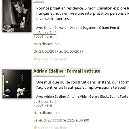
Concert
Pour ce projet en résidence, Simon Chivallon explore l
français et nous en livre une interprétation personne
diverses influences.
Avec Simon Chivallon, Antoine Paganotti, Gérard Portal
Le Baiser Salé
,
75001
Paris
Non disponible
Du 21/02/2017 au 30/05/2017
Ajouter à ma liste
Adrian Edeline : Formal Institute
Concert > Jazz et blues
Une musique qui se construit dans l'instant, où la for
l'accident, entre kraut, jazz et improvisations télépath
Avec Adrian Edeline, Antoine Vidal, Gerard Black, Sotiris Tsolis
Le Baiser Salé
,
75001
Paris
Non disponible
Le jeudi 23 octobre 2025 à 00h00
Ajouter à ma liste