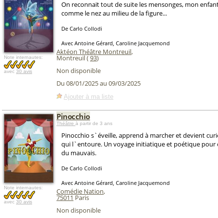
On reconnait tout de suite les mensonges, mon enfant, 
comme le nez au milieu de la figure...
De Carlo Collodi
Avec Antoine Gérard, Caroline Jacquemond
Aktéon Théâtre Montreuil
,
Montreuil (
93
)
Note internautes:
Non disponible
avec
30 avis
Du 08/01/2025 au 09/03/2025
Ajouter à ma liste
Pinocchio
Théâtre
à partir de 3 ans
Pinocchio s`éveille, apprend à marcher et devient cu
qui l`entoure. Un voyage initiatique et poétique pour 
du mauvais.
De Carlo Collodi
Avec Antoine Gérard, Caroline Jacquemond
Note internautes:
Comédie Nation
,
75011
Paris
avec
30 avis
Non disponible