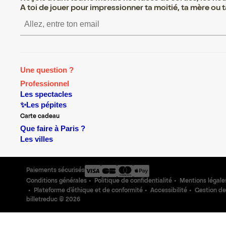
A toi de jouer pour impressionner ta moitié, ta mère ou ta
S’inscrire S’inscrire S’inscrire S’i
Une question ?
Professionnel
Les spectacles
✨Les pépites
Carte cadeau
Que faire à Paris ?
Les villes
Paiements sécurisés
Conditions générales
Politique de confidentialité
Mentions légale
Plateforme d'éthique et de conformité
Accessibilité
Gestion de
billetreduc ©
2026