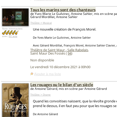
Tous les marins sont des chanteurs
de Yves-Marie Le Guilvinec, Antoine Sahler, mis en scène p
Gérard Mordillat, Antoine Sahler
Théâtre > Musical
Une nouvelle création de François Morel.
Note internautes:
avec
60 avis
De Yves-Marie Le Guilvinec, Antoine Sahler
Avec Gérard Mordillat, François Morel, Antoine Sahler Clavie
Théâtre de Saint Maur - Salle Rabelais
,
Saint Maur Des Fossés (
94
)
Non disponible
Le vendredi 10 décembre 2021 à 00h00
Ajouter à ma liste
Les rouages ou le bilan d'un siècle
de Antoine Gérard, mis en scène par Antoine Gérard
Théâtre > Drame
Quand les convoitises naissent, que la révolte gronde 
prend le dessus, il en faut peu pour que les rouages se
De Antoine Gérard