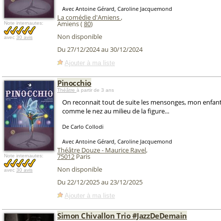
Avec Antoine Gérard, Caroline Jacquemond
La comédie d'Amiens
,
Amiens (
80
)
Note internautes:
Non disponible
avec
30 avis
Du 27/12/2024 au 30/12/2024
Ajouter à ma liste
Pinocchio
Théâtre
à partir de 3 ans
On reconnait tout de suite les mensonges, mon enfant, 
comme le nez au milieu de la figure...
De Carlo Collodi
Avec Antoine Gérard, Caroline Jacquemond
Théâtre Douze - Maurice Ravel
,
75012
Paris
Note internautes:
Non disponible
avec
30 avis
Du 22/12/2025 au 23/12/2025
Ajouter à ma liste
Simon Chivallon Trio #JazzDeDemain