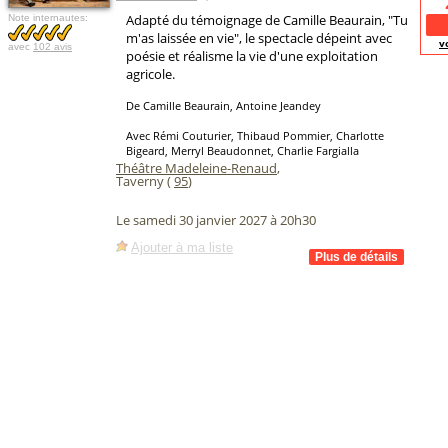
Adapté du témoignage de Camille Beaurain, "Tu
Note internautes:
m'as laissée en vie", le spectacle dépeint avec
v
avec
102 avis
poésie et réalisme la vie d'une exploitation
agricole.
De Camille Beaurain, Antoine Jeandey
Avec Rémi Couturier, Thibaud Pommier, Charlotte
Bigeard, Merryl Beaudonnet, Charlie Fargialla
Théâtre Madeleine-Renaud
,
Taverny (
95
)
Le samedi 30 janvier 2027 à 20h30
Ajouter à ma liste