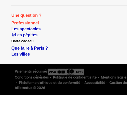
Une question ?
Professionnel
Les spectacles
✨Les pépites
Carte cadeau
Que faire à Paris ?
Les villes
Paiements sécurisés
Conditions générales
Politique de confidentialité
Mentions légale
Plateforme d'éthique et de conformité
Accessibilité
Gestion de
billetreduc ©
2026