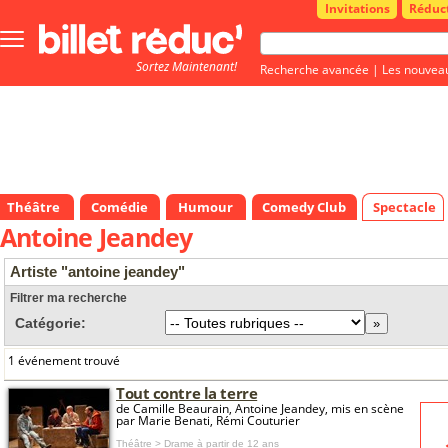
Invitations
Réduc
Bouton
menu
Sortez Maintenant!
principale
Recherche avancée
|
Les nouvea
Théâtre
Comédie
Humour
Comedy Club
Spectacle
Antoine Jeandey
Artiste "antoine jeandey"
Filtrer ma recherche
Catégorie:
1 événement trouvé
Tout contre la terre
de Camille Beaurain, Antoine Jeandey, mis en scène
par Marie Benati, Rémi Couturier
Théâtre > Drame
à partir de 12 ans