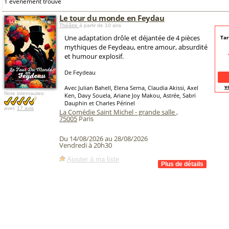
1 événement trouvé
Le tour du monde en Feydau
Théâtre
à partir de 10 ans
Une adaptation drôle et déjantée de 4 pièces
Tar
mythiques de Feydeau, entre amour, absurdité
et humour explosif.
De Feydeau
v
Avec Julian Bahell, Elena Serna, Claudia Akissi, Axel
Note internautes:
Ken, Davy Souela, Ariane Joy Makou, Astrée, Sabri
Dauphin et Charles Périnel
avec
17 avis
La Comédie Saint Michel - grande salle
,
75005
Paris
Du 14/08/2026 au 28/08/2026
Vendredi à 20h30
Ajouter à ma liste