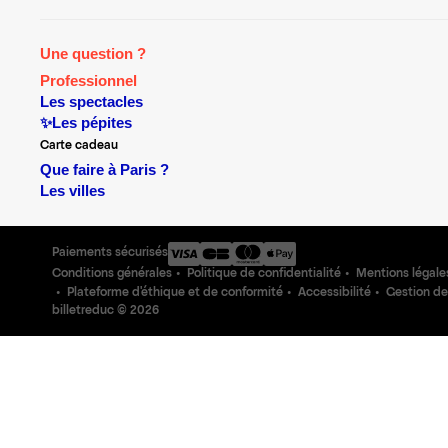
Une question ?
Professionnel
Les spectacles
✨Les pépites
Carte cadeau
Que faire à Paris ?
Les villes
Paiements sécurisés
Conditions générales
Politique de confidentialité
Mentions légale
Plateforme d'éthique et de conformité
Accessibilité
Gestion de
billetreduc ©
2026