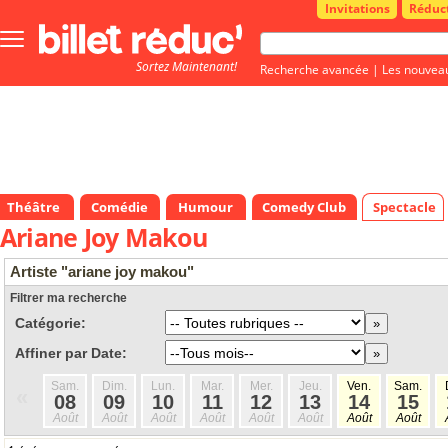
Invitations
Réduc
Bouton
menu
Sortez Maintenant!
principale
Recherche avancée
|
Les nouvea
Théâtre
Comédie
Humour
Comedy Club
Spectacle
Ariane Joy Makou
Artiste "ariane joy makou"
Filtrer ma recherche
Catégorie:
Affiner par Date:
Sam.
Dim.
Lun.
Mar.
Mer.
Jeu.
Ven.
Sam.
«
08
09
10
11
12
13
14
15
Août
Août
Août
Août
Août
Août
Août
Août