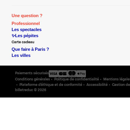
Une question ?
Professionnel
Les spectacles
✨Les pépites
Carte cadeau
Que faire à Paris ?
Les villes
Paiements sécurisés
Conditions générales
Politique de confidentialité
Mentions légale
Plateforme d'éthique et de conformité
Accessibilité
Gestion de
billetreduc ©
2026