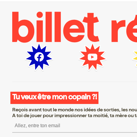
Tu veux être mon copain ?!
Reçois avant tout le monde nos idées de sorties, les nouv
A toi de jouer pour impressionner ta moitié, ta mère ou ta
S’inscrire S’inscrire S’