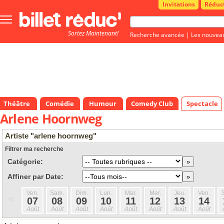
Invitations
Réduc
Bouton
menu
Sortez Maintenant!
principale
Recherche avancée
|
Les nouvea
Théâtre
Comédie
Humour
Comedy Club
Spectacle
Arlene Hoornweg
Artiste "arlene hoornweg"
Filtrer ma recherche
Catégorie:
Affiner par Date:
Ven.
Sam.
Dim.
Lun.
Mar.
Mer.
Jeu.
Ven.
«
07
08
09
10
11
12
13
14
Août
Août
Août
Août
Août
Août
Août
Août