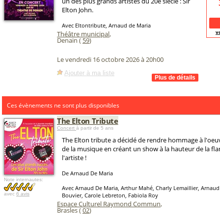
un des plus grands artistes du 20e siècle : Sir
Elton John.
Avec Eltontribute, Arnaud de Maria
v
Théâtre municipal
,
Denain (
59
)
Le vendredi 16 octobre 2026 à 20h00
Ajouter à ma liste
Ces évènements ne sont plus disponibles
The Elton Tribute
Concert
à partir de 5 ans
The Elton tribute a décidé de rendre hommage à l'oeuv
de la musique en créant un show à la hauteur de la f
l'artiste !
De Arnaud De Maria
Note internautes:
Avec Arnaud De Maria, Arthur Mahé, Charly Lemaillier, Arnaud
avec
6 avis
Bouvier, Carole Lebreton, Fabiola Roy
Espace Culturel Raymond Commun
,
Brasles (
02
)