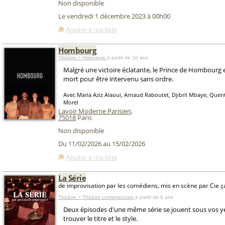
Non disponible
Le vendredi 1 décembre 2023 à 00h00
Ajouter à ma liste
Hombourg
Théâtre > Historique
à partir de 10 ans
Malgré une victoire éclatante, le Prince de Hombourg
mort pour être intervenu sans ordre.
Avec Maria Aziz Alaoui, Arnaud Raboutet, Djibril Mbaye, Quent
Morel
Lavoir Moderne Parisien
,
75018
Paris
Non disponible
Du 11/02/2026 au 15/02/2026
Ajouter à ma liste
La Série
de improvisation par les comédiens, mis en scène par Cie ç
Théâtre > Théâtre contemporain
à partir de 8 ans
Deux épisodes d'une même série se jouent sous vos y
trouver le titre et le style.