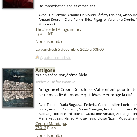
De improvisation par les comédiens
Avec Julie Febvay, Arnaud De Viviers, Jérémy Espinas, Anna-M
Arnaud Souron, Clara Perrin, Brice Pigaglio, Valentine Cronie
Maisonnette
Théâtre de l'Anagramme
,
Lyon
(
69
)
Non disponible
Le vendredi 5 décembre 2025 à 00h00
Ajouter à ma liste
Antigone
mis en scène par Jérôme Méla
Théâtre > Théâtre classique
Antigone et Créon. Deux folies s'affrontent pour tenter
cette maladie du monde qui dévaste et ronge la cité.
Avec Tanant, Daria Bugaeva, Federica Gamba, Julien Loeb, Lio
Leost, Antonio Gonzalez, Sonia Chougar, Iris Blandin, Prune P
Sabbah, Florence Philippeau, Guillaume Arnaud, Adrien Jouffro
Marie Petitjean, Nenad Milosavljevic, Eloïse Nizan, Moyu Zhan
Centre Mandapa
,
75013
Paris
Non disponible