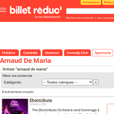
Invitations
Réduc
Bouton
menu
Sortez Maintenant!
principale
Recherche avancée
|
Les nouvea
Théâtre
Comédie
Humour
Comedy Club
Spectacle
Arnaud De Maria
Artiste "arnaud de maria"
Filtrer ma recherche
Catégorie:
8 événements trouvés
Eltontribute
Concert > Pop
The Eltontribute Orchestre rend hommage à