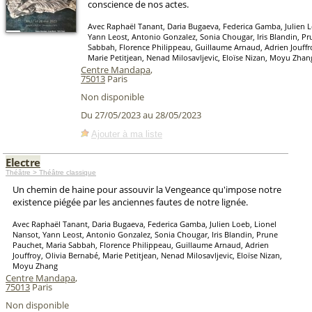
conscience de nos actes.
Avec Raphaël Tanant, Daria Bugaeva, Federica Gamba, Julien L
Yann Leost, Antonio Gonzalez, Sonia Chougar, Iris Blandin, P
Sabbah, Florence Philippeau, Guillaume Arnaud, Adrien Jouffro
Marie Petitjean, Nenad Milosavljevic, Eloïse Nizan, Moyu Zhan
Centre Mandapa
,
75013
Paris
Non disponible
Du 27/05/2023 au 28/05/2023
Ajouter à ma liste
Electre
Théâtre > Théâtre classique
Un chemin de haine pour assouvir la Vengeance qu'impose notre
existence piégée par les anciennes fautes de notre lignée.
Avec Raphaël Tanant, Daria Bugaeva, Federica Gamba, Julien Loeb, Lionel
Nansot, Yann Leost, Antonio Gonzalez, Sonia Chougar, Iris Blandin, Prune
Pauchet, Maria Sabbah, Florence Philippeau, Guillaume Arnaud, Adrien
Jouffroy, Olivia Bernabé, Marie Petitjean, Nenad Milosavljevic, Eloïse Nizan,
Moyu Zhang
Centre Mandapa
,
75013
Paris
Non disponible