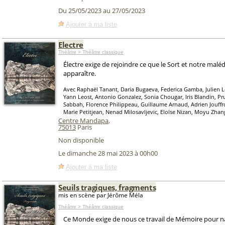
Du 25/05/2023 au 27/05/2023
Ajouter à ma liste
Electre
Théâtre > Théâtre classique
Électre exige de rejoindre ce que le Sort et notre maléd
apparaître.
Avec Raphaël Tanant, Daria Bugaeva, Federica Gamba, Julien L
Yann Leost, Antonio Gonzalez, Sonia Chougar, Iris Blandin, P
Sabbah, Florence Philippeau, Guillaume Arnaud, Adrien Jouffro
Marie Petitjean, Nenad Milosavljevic, Eloïse Nizan, Moyu Zhan
Centre Mandapa
,
75013
Paris
Non disponible
Le dimanche 28 mai 2023 à 00h00
Ajouter à ma liste
Seuils tragiques, fragments
mis en scène par Jérôme Méla
Théâtre > Théâtre classique
Ce Monde exige de nous ce travail de Mémoire pour naî