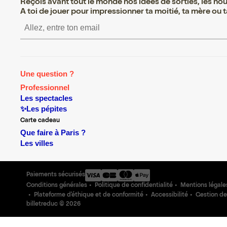
Reçois avant tout le monde nos idées de sorties, les nouv
A toi de jouer pour impressionner ta moitié, ta mère ou ta
S’inscrire S’inscrire S’inscrir
Une question ?
Professionnel
Les spectacles
✨Les pépites
Carte cadeau
Que faire à Paris ?
Les villes
Paiements sécurisés
Conditions générales
Politique de confidentialité
Mentions légale
Plateforme d'éthique et de conformité
Accessibilité
Gestion de
billetreduc ©
2026