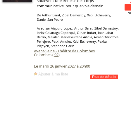
soulèvent une frénésie des corps
communicative, pour que vive demain !
v
De Arthur Barat, Zibel Damestoy, Xabi Etcheverry,
Daniel San Pedro
Avec Izar Aizpuru Lopez, Arthur Barat, Zibel Damestoy,
Ioritz Galarraga Capdequi, Oihan Indart, Ioar Labat
Berrio, Maialen Mariezkurrena Artola, Aimar Odriozola
Pellejero, Patxi Amulet, Xabi Etcheverry, Paxkal
Irigoyen, Stéphane Garin
Avant-Seine - Théâtre de Colombes
,
Colombes (
92
)
Le mardi 26 janvier 2027 à 20h00
Ajouter à ma liste