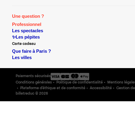
Une question ?
Professionnel
Les spectacles
✨Les pépites
Carte cadeau
Que faire à Paris ?
Les villes
Paiements sécurisés
Conditions générales
Politique de confidentialité
Mentions légale
Plateforme d'éthique et de conformité
Accessibilité
Gestion de
billetreduc ©
2026