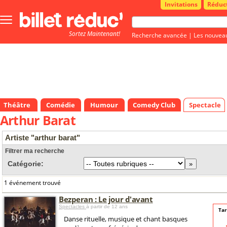
Invitations
Réduc
Bouton
menu
Sortez Maintenant!
principale
Recherche avancée
|
Les nouvea
Théâtre
Comédie
Humour
Comedy Club
Spectacle
Arthur Barat
Artiste "arthur barat"
Filtrer ma recherche
Catégorie:
1 événement trouvé
Bezperan : Le jour d'avant
Spectacles
à partir de 12 ans
Tar
Danse rituelle, musique et chant basques