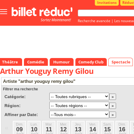
Invitations
Réduc
Bouton
menu
Sortez Maintenant!
principale
Recherche avancée
|
Les nouvea
Théâtre
Comédie
Humour
Comedy Club
Spectacle
Arthur Youguy Remy Gilou
Artiste "arthur youguy remy gilou"
Filtrer ma recherche
Catégorie:
Région:
Affiner par Date:
Dim.
Lun.
Mar.
Mer.
Jeu.
Ven.
Sam.
Dim.
«
09
10
11
12
13
14
15
16