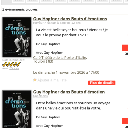
Août
Août
Août
Août
Août
Août
Août
Août
2 événements trouvés
Guy Hopfner dans Bouts d'émotions
Humour > Narratif
à partir de 12 ans
La vie est belle soyez heureux ! Viendez ! Je
vous le prouve pendant 1h20 !
De Guy Hopfner
Avec Guy Hopfner
v
Café Théâtre de la Porte d'Italie
,
Note internautes:
Toulon (
83
)
avec
25 avis
Le dimanche 1 novembre 2026 à 17h00
Ajouter à ma liste
Guy Hopfner dans Bouts d'émotion
Spectacles
Entre belles émotions et sourires un voyage
dans une vie qui pourrait être la votre.
De Guy Hopfner
Avec Guy Hopfner
v