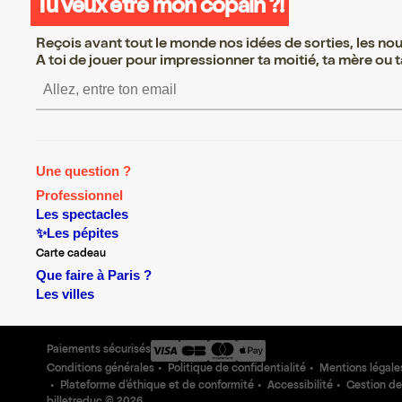
Tu veux être mon copain ?!
Reçois avant tout le monde nos idées de sorties, les nouv
A toi de jouer pour impressionner ta moitié, ta mère ou ta
S’inscrire S’inscrire S’inscr
Une question ?
Professionnel
Les spectacles
✨Les pépites
Carte cadeau
Que faire à Paris ?
Les villes
Paiements sécurisés
Conditions générales
Politique de confidentialité
Mentions légale
Plateforme d'éthique et de conformité
Accessibilité
Gestion de