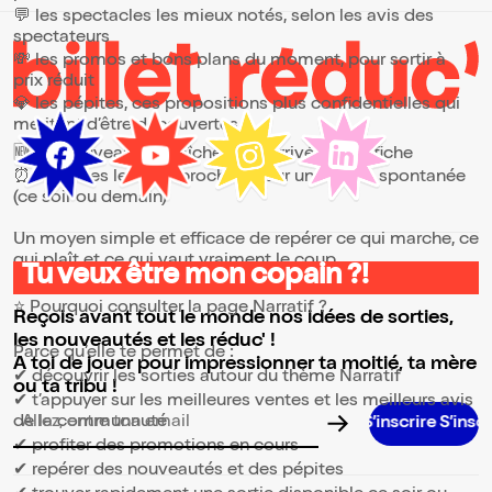
💬 les spectacles les mieux notés, selon les avis des
spectateurs
💸 les promos et bons plans du moment, pour sortir à
prix réduit
💎 les pépites, ces propositions plus confidentielles qui
méritent d’être découvertes
🆕 les nouveautés, fraîchement arrivées à l’affiche
⏰ les dates les plus proches, pour une sortie spontanée
(ce soir ou demain)
Un moyen simple et efficace de repérer ce qui marche, ce
qui plaît et ce qui vaut vraiment le coup.
Tu veux être mon copain ?!
⭐ Pourquoi consulter la page Narratif ?
Reçois avant tout le monde nos idées de sorties,
les nouveautés et les réduc' !
Parce qu’elle te permet de :
A toi de jouer pour impressionner ta moitié, ta mère
✔ découvrir les sorties autour du thème Narratif
ou ta tribu !
✔ t’appuyer sur les meilleures ventes et les meilleurs avis
de la communauté
Adresse email pour la newsletter
✔ profiter des promotions en cours
✔ repérer des nouveautés et des pépites