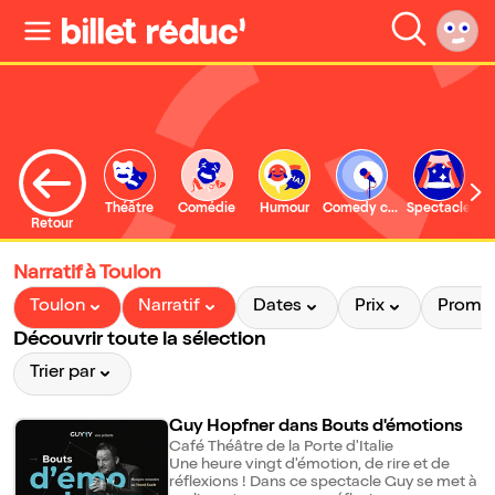
Théâtre
Comédie
Humour
Comedy club
Spectacle
Retour
Narratif à Toulon
Toulon
Narratif
Dates
Prix
Promo
Découvrir toute la sélection
Trier par
Guy Hopfner dans Bouts d'émotions
Café Théâtre de la Porte d'Italie
Une heure vingt d'émotion, de rire et de
réflexions ! Dans ce spectacle Guy se met à