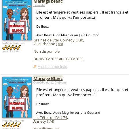
Mariage blanc
Comédie
Elle est étrangère et veut ses papiers... Il est français e
profiter... Mais qui va l'emporter...?
De Ibazz
Avec Ibazz Aude Magnier ou Julia Gourand
Graines de Star Comedy Club
,
Villeurbanne (
69
)
Note internautes:
Non disponible
avec
43 avis
Du 18/03/2022 au 20/03/2022
Ajouter à ma liste
Mariage Blanc
Comédie
de 12 à 89 ans
Elle est étrangère et veut ses papiers... Il est français e
profiter... Mais qui va l'emporter...?
De Ibazz
Avec Ibazz, Aude Magnier ou Julia Gourand
Les Têtes de l'Art 74
,
Annecy (
74
)
Note internautes:
Non disponible
avec
43 avis