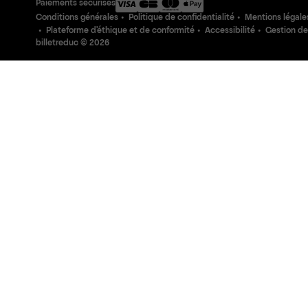
Paiements sécurisés
Conditions générales
Politique de confidentialité
Mentions légale
Plateforme d'éthique et de conformité
Accessibilité
Gestion de
billetreduc ©
2026