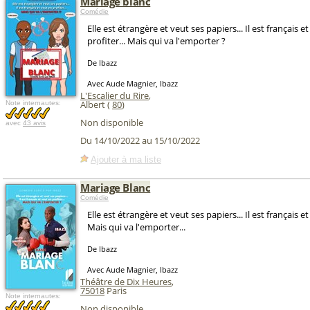
Mariage blanc
Comédie
Elle est étrangère et veut ses papiers... Il est français e
profiter... Mais qui va l'emporter ?
De Ibazz
Avec Aude Magnier, Ibazz
L'Escalier du Rire
,
Albert (
80
)
Note internautes:
Non disponible
avec
43 avis
Du 14/10/2022 au 15/10/2022
Ajouter à ma liste
Mariage Blanc
Comédie
Elle est étrangère et veut ses papiers... Il est français e
Mais qui va l'emporter...
De Ibazz
Avec Aude Magnier, Ibazz
Théâtre de Dix Heures
,
75018
Paris
Note internautes:
Non disponible