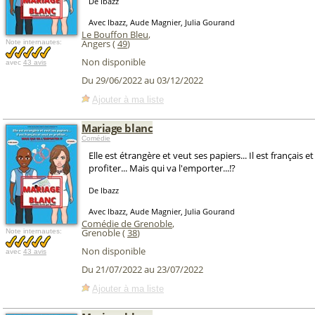
De Ibazz
Avec Ibazz, Aude Magnier, Julia Gourand
Le Bouffon Bleu
,
Angers (
49
)
Note internautes:
Non disponible
avec
43 avis
Du 29/06/2022 au 03/12/2022
Ajouter à ma liste
Mariage blanc
Comédie
Elle est étrangère et veut ses papiers... Il est français e
profiter... Mais qui va l'emporter...!?
De Ibazz
Avec Ibazz, Aude Magnier, Julia Gourand
Comédie de Grenoble
,
Grenoble (
38
)
Note internautes:
Non disponible
avec
43 avis
Du 21/07/2022 au 23/07/2022
Ajouter à ma liste