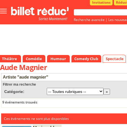
Invitations
Réduc
Bouton
menu
Sortez Maintenant!
principale
Recherche avancée
|
Les nouvea
Théâtre
Comédie
Humour
Comedy Club
Spectacle
Aude Magnier
Artiste "aude magnier"
Filtrer ma recherche
Catégorie:
9 événements trouvés
Ces évènements ne sont plus disponibles