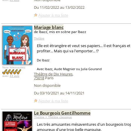
Du 11/02/2022 au 13/02/2022
Ajouter à ma liste
Mariage blanc
de Ibazz, mis en scène par Ibazz
Théâtre
Elle est étrangère et veut ses papiers... Il est français e
profiter... Mais qui va l'emporter... !?
De Ibazz
Note internautes:
Avec Ibazz, Aude Magnier ou Julia Gourand
Théâtre de Dix Heures
,
avec
43 avis
75018
Paris
Non disponible
Du 03/10/2021 au 14/11/2021
Ajouter à ma liste
Le Bourgeois Gentilhomme
Théâtre > Théâtre classique
Les très amusantes mésaventures d'un bourgeois tro
amoureux d'une trop belle marquise.