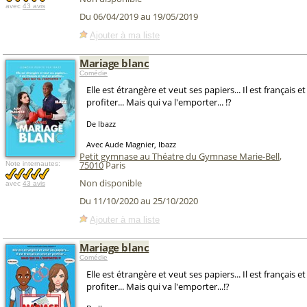
avec
43 avis
Du 06/04/2019 au 19/05/2019
Ajouter à ma liste
Mariage blanc
Comédie
Elle est étrangère et veut ses papiers... Il est français e
profiter... Mais qui va l'emporter... !?
De Ibazz
Avec Aude Magnier, Ibazz
Petit gymnase au Théatre du Gymnase Marie-Bell
,
75010
Paris
Note internautes:
Non disponible
avec
43 avis
Du 11/10/2020 au 25/10/2020
Ajouter à ma liste
Mariage blanc
Comédie
Elle est étrangère et veut ses papiers... Il est français e
profiter... Mais qui va l'emporter...!?