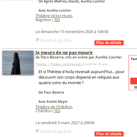
De Agnès Mathieu-Daudé, Aurélia Lüscher
Avec Aurélia Lüscher
Théâtre Victor Hugo
,
Bagneux (
92
)
Le dimanche 15 novembre 2026 à 14h30
Ajouter à ma liste
Je meurs de ne pas mourir
de Paco Bezerra, mis en scène par Aurélia Lüscher
Tari
Théâtre > Théâtre contemporain
à partir de 16 ans
Et si Thérèse d'Avila revenait aujourd'hui... pour
découvrir son corps dispersé en reliques aux
quatre coins du monde ?
v
De Paco Bezerra
Avec Estelle Meyer
Théâtre de Châtillon
,
Châtillon (
92
)
Le vendredi 5 mars 2027 à 20h00
Ajouter à ma liste