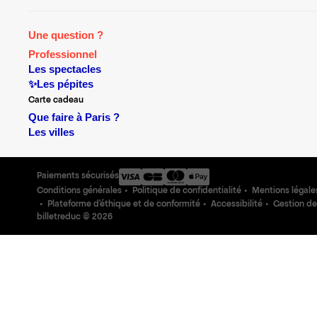
Une question ?
Professionnel
Les spectacles
✨Les pépites
Carte cadeau
Que faire à Paris ?
Les villes
Paiements sécurisés
Conditions générales
Politique de confidentialité
Mentions légale
Plateforme d'éthique et de conformité
Accessibilité
Gestion de
billetreduc ©
2026