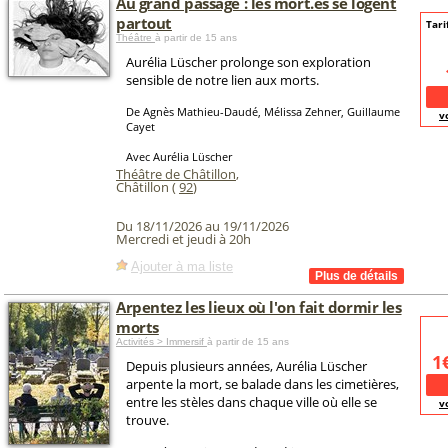
Au grand passage : les mort.es se logent
partout
Tari
Théâtre
à partir de 15 ans
Aurélia Lüscher prolonge son exploration
sensible de notre lien aux morts.
De Agnès Mathieu-Daudé, Mélissa Zehner, Guillaume
v
Cayet
Avec Aurélia Lüscher
Théâtre de Châtillon
,
Châtillon (
92
)
Du 18/11/2026 au 19/11/2026
Mercredi et jeudi à 20h
Ajouter à ma liste
Arpentez les lieux où l'on fait dormir les
morts
Activités > Immersif
à partir de 15 ans
1
Depuis plusieurs années, Aurélia Lüscher
arpente la mort, se balade dans les cimetières,
entre les stèles dans chaque ville où elle se
v
trouve.