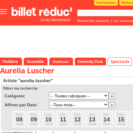
Invitations
Réduc
Bouton
menu
Sortez Maintenant!
principale
Recherche avancée
|
Les nouvea
Théâtre
Comédie
Humour
Comedy Club
Spectacle
Aurelia Luscher
Artiste "aurelia luscher"
Filtrer ma recherche
Catégorie:
Affiner par Date:
Sam.
Dim.
Lun.
Mar.
Mer.
Jeu.
Ven.
Sam.
«
08
09
10
11
12
13
14
15
Août
Août
Août
Août
Août
Août
Août
Août