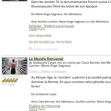
Dans les années 70, la documentariste franco-suisse C
Roussopoulos filme les luttes de son époque.
De Marie-Ange Gagnaux, Itto Mehdaoui
Avec Aurélia Lüscher, Marie-Ange Gagnaux ou Itto Mehdaoui
Athénée - Théâtre Louis Jouvet
,
75009
Paris
Non disponible
Du 05/10/2022 au 19/10/2022
Ajouter à ma liste
Le Monde Renversé
de Guillaume Cayet, mis en scène par Clara Bonnet, Itto Me
Lüscher, Marie-Ange Gagnaux
Théâtre > Théâtre contemporain
Au Moyen Âge, la "sorcière" a permis à la société patriarc
Note internautes:
dominer la femme. En quoi consiste cette période occu
avec
5 avis
livres?
De Guillaume Cayet
Avec Clara Bonnet, Itto Mehdaoui, Aurélia Lüscher, Marie-An
Théâtre de l'Opprimé
,
75012
Paris