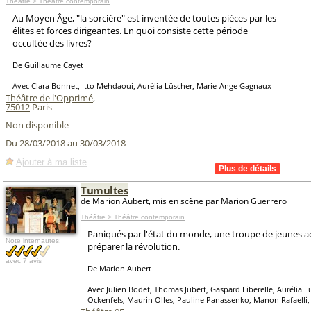
Théâtre > Théâtre contemporain
Au Moyen Âge, "la sorcière" est inventée de toutes pièces par les
élites et forces dirigeantes. En quoi consiste cette période
occultée des livres?
De Guillaume Cayet
Avec Clara Bonnet, Itto Mehdaoui, Aurélia Lüscher, Marie-Ange Gagnaux
Théâtre de l'Opprimé
,
75012
Paris
Non disponible
Du 28/03/2018 au 30/03/2018
Ajouter à ma liste
Tumultes
de Marion Aubert, mis en scène par Marion Guerrero
Théâtre > Théâtre contemporain
Paniqués par l'état du monde, une troupe de jeunes a
Note internautes:
préparer la révolution.
avec
7 avis
De Marion Aubert
Avec Julien Bodet, Thomas Jubert, Gaspard Liberelle, Aurélia L
Ockenfels, Maurin Olles, Pauline Panassenko, Manon Rafaelli,