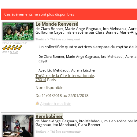
Ces évènements ne sont plus disponibles
Le Monde Renversé
de Clara Bonnet, Marie-Ange Gagnaux, Itto Mehdaoui, Aurel
Guillaume Cayet, mis en scène par Clara Bonnet, Marie-A
Théâtre > Théâtre contemporain
Note internautes:
Un collectif de quatre actrices s'empare du mythe de la 
avec
5 avis
De Clara Bonnet, Marie-Ange Gagnaux, Itto Mehdaoui, Aurelia
Cayet
Avec Itto Mehdaoui, Aurelia Lüscher
Théâtre de la Cité Internationale
,
75014
Paris
Non disponible
Du 11/01/2018 au 25/01/2018
Ajouter à ma liste
Rembobiner
de Marie-Ange Gagnaux, Itto Mehdaoui, mis en scène par 
Gagnaux, Itto Mehdaoui, Clara Bonnet
Théâtre > Théâtre contemporain