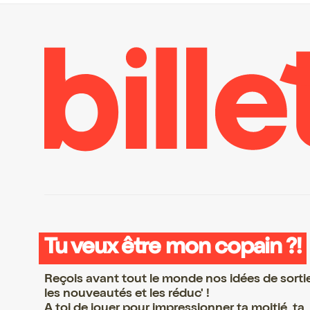
Tu veux être mon copain ?!
Reçois avant tout le monde nos idées de sorti
les nouveautés et les réduc' !
A toi de jouer pour impressionner ta moitié, ta