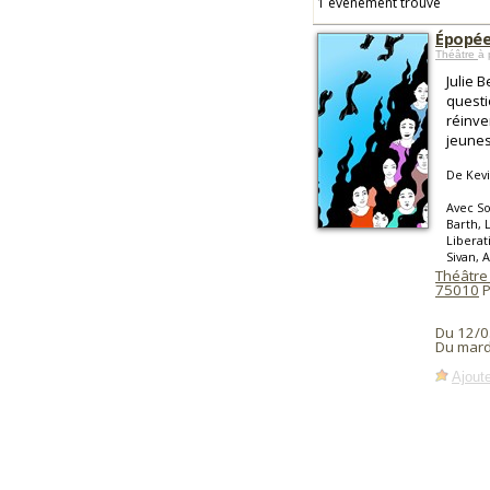
1 événement trouvé
Épopé
Théâtre
à 
Julie 
questi
réinve
jeunes
De Kevi
Avec So
Barth, 
Liberat
Sivan, 
Théâtre
75010
P
Du 12/0
Du mard
Ajoute