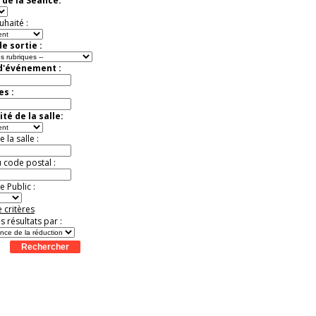
 de la Séance:
Jusqu'à -33%
uhaité :
e sortie :
 d'événement :
es :
té de la salle:
la salle :
u code postal :
 Public :
 critères
es résultats par :