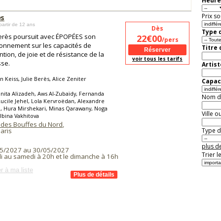
Heure
Prix so
es
partir de 12 ans
Dès
Type d
Berès poursuit avec ÉPOPÉES son
22€00
/pers
onnement sur les capacités de
Titre
ntion, de joie et de résistance de la
voir tous les tarifs
se.
Artist
n Keiss, Julie Berès, Alice Zeniter
Capaci
nita Alizadeh, Aws Al-Zubaïdy, Fernanda
Nom de 
Lucile Jehel, Lola Kervroëdan, Alexandre
i, Hura Mirshekari, Minas Qarawany, Noga
Ville o
Albina Vakhitova
 des Bouffes du Nord
,
aris
Type de
plus de
5/2027 au 30/05/2027
Trier l
i au samedi à 20h et le dimanche à 16h
r à ma liste