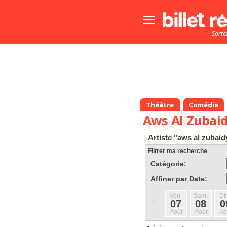
Bouton
menu
Sorte
principale
Théâtre
Comédie
Aws Al Zubai
Artiste "aws al zubaid
Filtrer ma recherche
Catégorie:
Affiner par Date:
Ven.
Sam.
Di
«
07
08
0
Août
Août
Ao