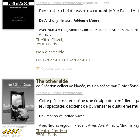
Théâtre > Théâtre contemporain
à partir de 18 ans
Penetrator, chef d'oeuvre du courant In Yer Face d'An
De Anthony Neilson, Fabienne Maître
Avec Numa Vittoz, Simon Guirriec, Maxime Peyron, Alexandre
Arnault
Théâtre Clavel
,
75019
Paris
Non disponible
Du 17/04/2018 au 24/04/2018
Ajouter à ma liste
The other side
de Création collective Nacéo, mis en scène par Olivier San
Théâtre > Théâtre contemporain
Cette pièce met en scène une équipe de comédiens qu
leur spectacle, décident de pulvériser le quatrième mu
De Création collective Nacéo
Avec Nicolas Argudin, Frédéric Alves, Axel Arnault, Maxime Pey
Note internautes:
Théatre Pandora
,
75011
Paris
avec
10 avis