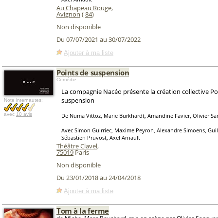
Au Chapeau Rouge
,
Avignon
(
84
)
Non disponible
Du 07/07/2021 au 30/07/2022
Ajouter à ma liste
Points de suspension
Comédie
La compagnie Nacéo présente la création collective Po
suspension
Note internautes:
avec
10 avis
De Numa Vittoz, Marie Burkhardt, Amandine Favier, Olivier S
Avec Simon Guirriec, Maxime Peyron, Alexandre Simoens, Guil
Sébastien Pruvost, Axel Arnault
Théâtre Clavel
,
75019
Paris
Non disponible
Du 23/01/2018 au 24/04/2018
Ajouter à ma liste
Tom à la ferme