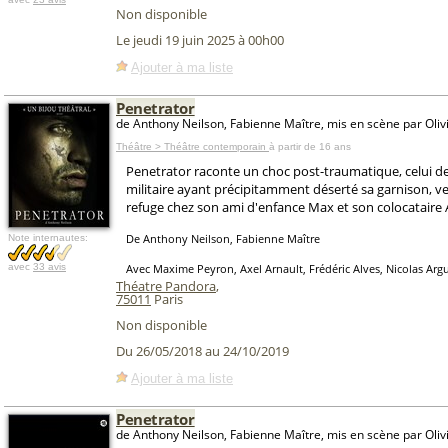
Non disponible
Le jeudi 19 juin 2025 à 00h00
Ajouter à ma liste
Penetrator
de Anthony Neilson, Fabienne Maître, mis en scène par Oli
Théâtre > Théâtre contemporain
à partir de 16 ans
Penetrator raconte un choc post-traumatique, celui de
militaire ayant précipitamment déserté sa garnison, v
refuge chez son ami d'enfance Max et son colocataire 
De Anthony Neilson, Fabienne Maître
Note internautes:
avec
33 avis
Avec Maxime Peyron, Axel Arnault, Frédéric Alves, Nicolas Ar
Théatre Pandora
,
75011
Paris
Non disponible
Du 26/05/2018 au 24/10/2019
Ajouter à ma liste
Penetrator
de Anthony Neilson, Fabienne Maître, mis en scène par Oli