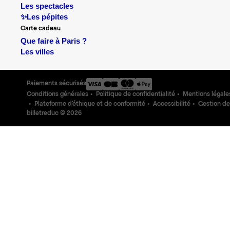
Les spectacles
✨Les pépites
Carte cadeau
Que faire à Paris ?
Les villes
Paiements sécurisés
Conditions générales
Politique de confidentialité
Mentions légale
Plateforme d'éthique et de conformité
Accessibilité
Gestion de
billetreduc ©
2026