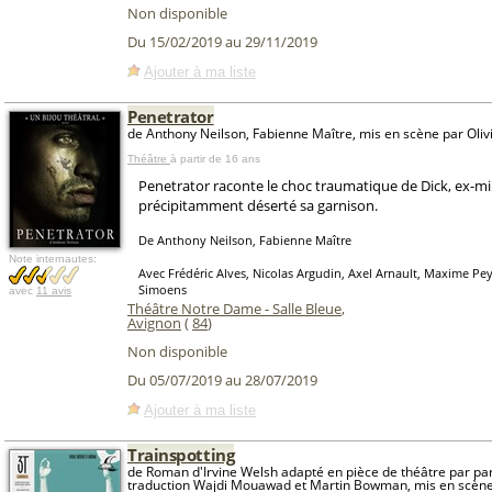
Non disponible
Du 15/02/2019 au 29/11/2019
Ajouter à ma liste
Penetrator
de Anthony Neilson, Fabienne Maître, mis en scène par Oli
Théâtre
à partir de 16 ans
Penetrator raconte le choc traumatique de Dick, ex-mil
précipitamment déserté sa garnison.
De Anthony Neilson, Fabienne Maître
Note internautes:
Avec Frédéric Alves, Nicolas Argudin, Axel Arnault, Maxime Pe
Simoens
avec
11 avis
Théâtre Notre Dame - Salle Bleue
,
Avignon
(
84
)
Non disponible
Du 05/07/2019 au 28/07/2019
Ajouter à ma liste
Trainspotting
de Roman d'Irvine Welsh adapté en pièce de théâtre par pa
traduction Wajdi Mouawad et Martin Bowman, mis en scène 