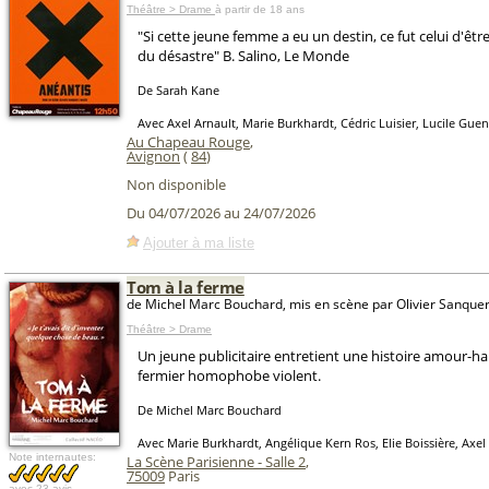
Théâtre > Drame
à partir de 18 ans
"Si cette jeune femme a eu un destin, ce fut celui d'être
du désastre" B. Salino, Le Monde
De Sarah Kane
Avec Axel Arnault, Marie Burkhardt, Cédric Luisier, Lucile Guen
Au Chapeau Rouge
,
Avignon
(
84
)
Non disponible
Du 04/07/2026 au 24/07/2026
Ajouter à ma liste
Tom à la ferme
de Michel Marc Bouchard, mis en scène par Olivier Sanque
Théâtre > Drame
Un jeune publicitaire entretient une histoire amour-h
fermier homophobe violent.
De Michel Marc Bouchard
Avec Marie Burkhardt, Angélique Kern Ros, Elie Boissière, Axel
Note internautes:
La Scène Parisienne - Salle 2
,
75009
Paris
avec
23 avis