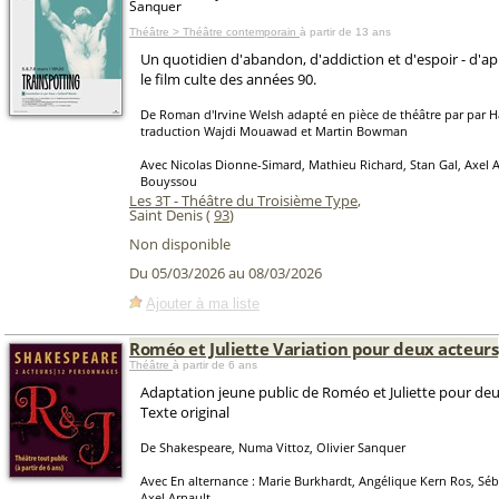
Sanquer
Théâtre > Théâtre contemporain
à partir de 13 ans
Un quotidien d'abandon, d'addiction et d'espoir - d'ap
le film culte des années 90.
De Roman d'Irvine Welsh adapté en pièce de théâtre par par H
traduction Wajdi Mouawad et Martin Bowman
Avec Nicolas Dionne-Simard, Mathieu Richard, Stan Gal, Axel A
Bouyssou
Les 3T - Théâtre du Troisième Type
,
Saint Denis (
93
)
Non disponible
Du 05/03/2026 au 08/03/2026
Ajouter à ma liste
Roméo et Juliette Variation pour deux acteurs
Théâtre
à partir de 6 ans
Adaptation jeune public de Roméo et Juliette pour deu
Texte original
De Shakespeare, Numa Vittoz, Olivier Sanquer
Avec En alternance : Marie Burkhardt, Angélique Kern Ros, Séb
Axel Arnault