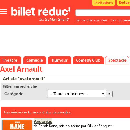
Invitations
Réduc
Bouton
menu
Sortez Maintenant!
principale
Recherche avancée
|
Les nouvea
Théâtre
Comédie
Humour
Comedy Club
Spectacle
Axel Arnault
Artiste "axel arnault"
Filtrer ma recherche
Catégorie:
Ces évènements ne sont plus disponibles
Anéantis
de Sarah Kane, mis en scène par Olivier Sanquer