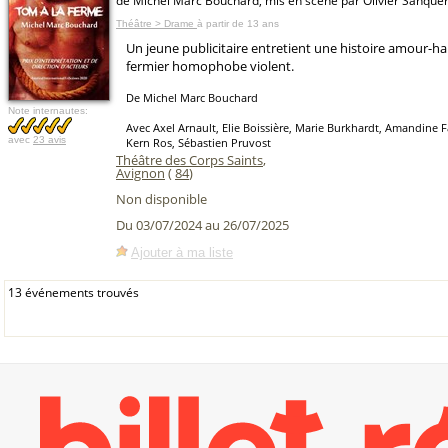
de Michel Marc Bouchard, mis en scène par Olivier Sanque
Théâtre > Drame
à partir de 13 ans
Un jeune publicitaire entretient une histoire amour-h
fermier homophobe violent.
De Michel Marc Bouchard
Note internautes:
Avec Axel Arnault, Elie Boissière, Marie Burkhardt, Amandine F
avec
23 avis
Kern Ros, Sébastien Pruvost
Théâtre des Corps Saints
,
Avignon
(
84
)
Non disponible
Du 03/07/2024 au 26/07/2025
Ajouter à ma liste
13 événements trouvés