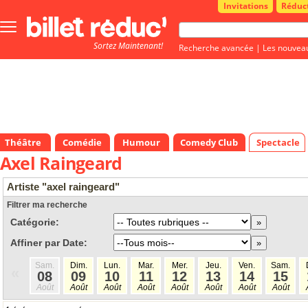
Invitations
Réduc
Bouton
menu
Sortez Maintenant!
principale
Recherche avancée
|
Les nouvea
Théâtre
Comédie
Humour
Comedy Club
Spectacle
Axel Raingeard
Artiste "axel raingeard"
Filtrer ma recherche
Catégorie:
Affiner par Date:
Sam.
Dim.
Lun.
Mar.
Mer.
Jeu.
Ven.
Sam.
«
08
09
10
11
12
13
14
15
Août
Août
Août
Août
Août
Août
Août
Août