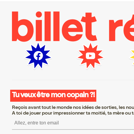
Tu veux être mon copain ?!
Reçois avant tout le monde nos idées de sorties, les nouv
A toi de jouer pour impressionner ta moitié, ta mère ou ta
S’inscrire S’inscrire S