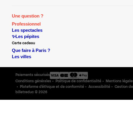
Une question ?
Professionnel
Les spectacles
✨Les pépites
Carte cadeau
Que faire à Paris ?
Les villes
Paiements sécurisés
Conditions générales
Politique de confidentialité
Mentions légale
Plateforme d'éthique et de conformité
Accessibilité
Gestion de
billetreduc ©
2026