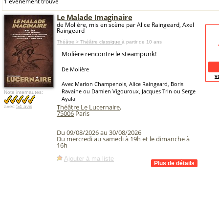
1 événement trouvé
Le Malade Imaginaire
de Molière, mis en scène par Alice Raingeard, Axel
Raingeard
Théâtre > Théâtre classique
à partir de 10 ans
Molière rencontre le steampunk!
De Molière
v
Avec Marion Champenois, Alice Raingeard, Boris
Ravaine ou Damien Vigouroux, Jacques Trin ou Serge
Note internautes:
Ayala
Théâtre Le Lucernaire
,
avec
54 avis
75006
Paris
Du 09/08/2026 au 30/08/2026
Du mercredi au samedi à 19h et le dimanche à
16h
Ajouter à ma liste