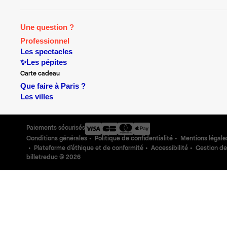
Une question ?
Professionnel
Les spectacles
✨Les pépites
Carte cadeau
Que faire à Paris ?
Les villes
Paiements sécurisés
Conditions générales
Politique de confidentialité
Mentions légale
Plateforme d'éthique et de conformité
Accessibilité
Gestion de
billetreduc ©
2026