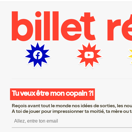
Tu veux être mon copain ?!
Reçois avant tout le monde nos idées de sorties, les nouv
A toi de jouer pour impressionner ta moitié, ta mère ou ta
S’inscrire S’inscrire S’