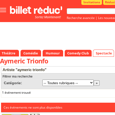
Invitations
Réduc
Bouton
menu
Sortez Maintenant!
principale
Recherche avancée
|
Les nouvea
Théâtre
Comédie
Humour
Comedy Club
Spectacle
Aymeric Trionfo
Artiste "aymeric trionfo"
Filtrer ma recherche
Catégorie:
1 événement trouvé
Ces évènements ne sont plus disponibles