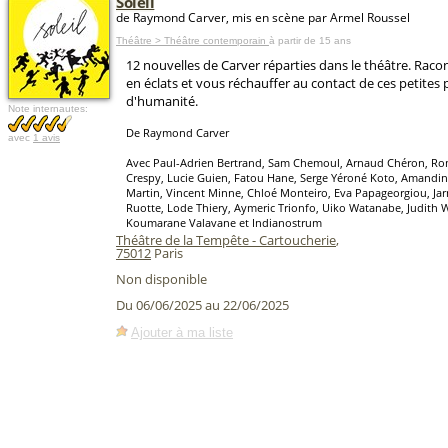
Soleil
de Raymond Carver, mis en scène par Armel Roussel
Théâtre > Théâtre contemporain
à partir de 15 ans
12 nouvelles de Carver réparties dans le théâtre. Rac
en éclats et vous réchauffer au contact de ces petites 
d'humanité.
Note internautes:
De Raymond Carver
avec
1 avis
Avec Paul-Adrien Bertrand, Sam Chemoul, Arnaud Chéron, Rom
Crespy, Lucie Guien, Fatou Hane, Serge Yéroné Koto, Amandin
Martin, Vincent Minne, Chloé Monteiro, Eva Papageorgiou, J
Ruotte, Lode Thiery, Aymeric Trionfo, Uiko Watanabe, Judith W
Koumarane Valavane et Indianostrum
Théâtre de la Tempête - Cartoucherie
,
75012
Paris
Non disponible
Du 06/06/2025 au 22/06/2025
Ajouter à ma liste