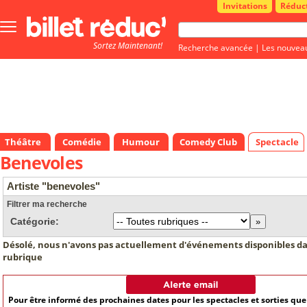
Invitations
Réduc
Bouton
menu
Sortez Maintenant!
principale
Recherche avancée
|
Les nouvea
Théâtre
Comédie
Humour
Comedy Club
Spectacle
Benevoles
Artiste "benevoles"
Filtrer ma recherche
Catégorie:
Désolé, nous n'avons pas actuellement d'événements disponibles da
rubrique
Pour être informé des prochaines dates pour les spectacles et sorties qu