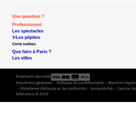
Une question ?
Professionnel
Les spectacles
✨Les pépites
Carte cadeau
Que faire à Paris ?
Les villes
Paiements sécurisés
Conditions générales
Politique de confidentialité
Mentions légale
Plateforme d'éthique et de conformité
Accessibilité
Gestion de
billetreduc ©
2026