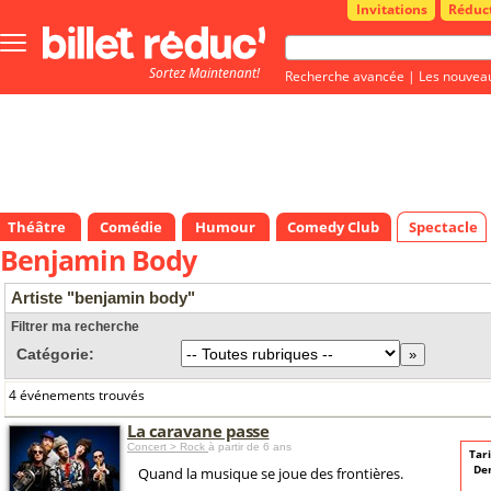
Invitations
Réduc
Bouton
menu
Sortez Maintenant!
principale
Recherche avancée
|
Les nouvea
Théâtre
Comédie
Humour
Comedy Club
Spectacle
Benjamin Body
Artiste "benjamin body"
Filtrer ma recherche
Catégorie:
4 événements trouvés
La caravane passe
Concert > Rock
à partir de 6 ans
Tari
De
Quand la musique se joue des frontières.