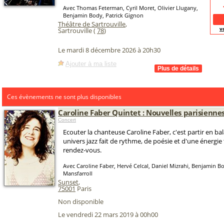
Avec Thomas Feterman, Cyril Moret, Olivier Llugany,
Benjamin Body, Patrick Gignon
Théâtre de Sartrouville
,
v
Sartrouville (
78
)
Le mardi 8 décembre 2026 à 20h30
Ajouter à ma liste
Ces évènements ne sont plus disponibles
Caroline Faber Quintet : Nouvelles parisienne
Concert
Ecouter la chanteuse Caroline Faber, c'est partir en b
univers jazz fait de rythme, de poésie et d'une énergie
rendez-vous.
Avec Caroline Faber, Hervé Celcal, Daniel Mizrahi, Benjamin 
Mansfarroll
Sunset
,
75001
Paris
Non disponible
Le vendredi 22 mars 2019 à 00h00