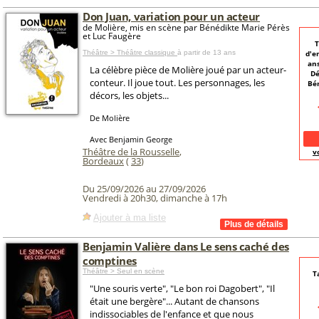
Don Juan, variation pour un acteur
de Molière, mis en scène par Bénédikte Marie Pérès
et Luc Faugère
T
Théâtre > Théâtre classique
à partir de 13 ans
d'e
ans
La célèbre pièce de Molière joué par un acteur-
Dé
conteur. Il joue tout. Les personnages, les
Bén
décors, les objets...
De Molière
Avec Benjamin George
Théâtre de la Rousselle
,
v
Bordeaux
(
33
)
Du 25/09/2026 au 27/09/2026
Vendredi à 20h30, dimanche à 17h
Ajouter à ma liste
Benjamin Valière dans Le sens caché des
comptines
Théâtre > Seul en scène
T
"Une souris verte", "Le bon roi Dagobert", "Il
était une bergère"... Autant de chansons
indissociables de l'enfance et que nous