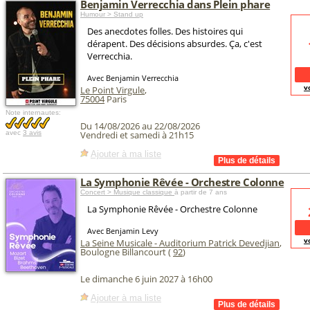
Benjamin Verrecchia dans Plein phare
Humour > Stand up
Des anecdotes folles. Des histoires qui
dérapent. Des décisions absurdes. Ça, c'est
Verrecchia.
Avec Benjamin Verrecchia
v
Le Point Virgule
,
75004
Paris
Note internautes:
Du 14/08/2026 au 22/08/2026
avec
3 avis
Vendredi et samedi à 21h15
Ajouter à ma liste
La Symphonie Rêvée - Orchestre Colonne
Concert > Musique classique
à partir de 7 ans
La Symphonie Rêvée - Orchestre Colonne
Avec Benjamin Levy
v
La Seine Musicale - Auditorium Patrick Devedjian
,
Boulogne Billancourt (
92
)
Le dimanche 6 juin 2027 à 16h00
Ajouter à ma liste