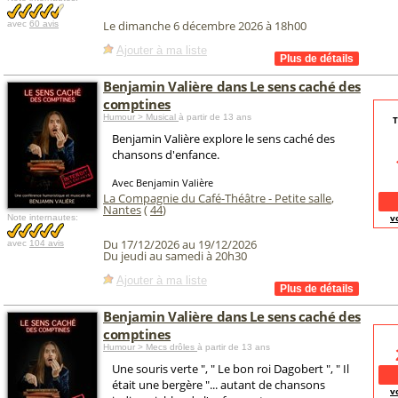
Le dimanche 6 décembre 2026 à 18h00
avec
60 avis
Ajouter à ma liste
Benjamin Valière dans Le sens caché des
comptines
Humour > Musical
à partir de 13 ans
T
Benjamin Valière explore le sens caché des
chansons d'enfance.
Avec Benjamin Valière
La Compagnie du Café-Théâtre - Petite salle
,
Nantes
(
44
)
v
Note internautes:
Du 17/12/2026 au 19/12/2026
avec
104 avis
Du jeudi au samedi à 20h30
Ajouter à ma liste
Benjamin Valière dans Le sens caché des
comptines
Humour > Mecs drôles
à partir de 13 ans
Une souris verte ", " Le bon roi Dagobert ", " Il
était une bergère "... autant de chansons
v