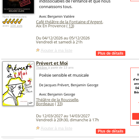
indissociables de l'enfance et que nous
connaissons tous.
Avec Benjamin Valière
Note internautes:
Café théâtre de la Fontaine d'Argent
,
Aix En Provence (
13
)
avec
104 avis
Du 04/12/2026 au 05/12/2026
Vendredi et samedi à 21h
Ajouter à ma liste
Prévert et Moi
Théâtre
à partir de 13 ans
Poésie sensible et musicale
T
d'e
ans
De Jacques Prévert, Benjamin George
Dé
Bén
Avec Benjamin George
Théâtre de la Rousselle
,
Bordeaux
(
33
)
Du 12/03/2027 au 14/03/2027
Vendredi à 20h30, dimanche à 17h
v
Ajouter à ma liste