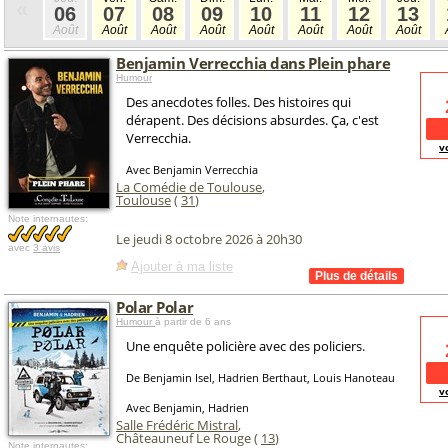
«
06
07
08
09
10
11
12
13
Août
Août
Août
Août
Août
Août
Août
Août
Benjamin Verrecchia dans Plein phare
Humour
Des anecdotes folles. Des histoires qui
dérapent. Des décisions absurdes. Ça, c'est
Verrecchia.
v
Avec Benjamin Verrecchia
La Comédie de Toulouse
,
Toulouse
(
31
)
Note internautes:
Le jeudi 8 octobre 2026 à 20h30
avec
3 avis
Ajouter à ma liste
Polar Polar
Humour
à partir de 6 ans
Une enquête policière avec des policiers.
De Benjamin Isel, Hadrien Berthaut, Louis Hanoteau
v
Avec Benjamin, Hadrien
Salle Frédéric Mistral
,
Châteauneuf Le Rouge (
13
)
Note internautes: