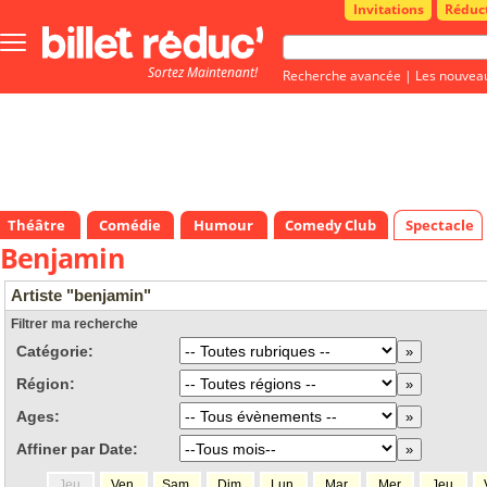
Invitations
Réduc
Bouton
menu
Sortez Maintenant!
principale
Recherche avancée
|
Les nouvea
Théâtre
Comédie
Humour
Comedy Club
Spectacle
Benjamin
Artiste "benjamin"
Filtrer ma recherche
Catégorie:
Région:
Ages:
Affiner par Date:
Jeu.
Ven.
Sam.
Dim.
Lun.
Mar.
Mer.
Jeu.