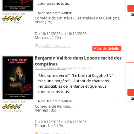
connaissons tous.
Avec Benjamin Valière
v
Note internautes:
Comédie du Finistère - Les ateliers des Capuçins
,
Brest (
29
)
avec
104 avis
Du 16/12/2026 au 16/12/2026
Mercredi à 20h
Ajouter à ma liste
Benjamin Valière dans Le sens caché des
comptines
Humour > Mecs drôles
à partir de 14 ans
"Une souris verte", "Le bon roi Dagobert", "Il
était une bergère"... Autant de chansons
indissociables de l'enfance et que nous
connaissons tous.
v
Avec Benjamin Valière
Note internautes:
Comédie de Rennes
,
Rennes (
35
)
avec
104 avis
Du 20/12/2026 au 20/12/2026
Dimanche à 19h
Ajouter à ma liste