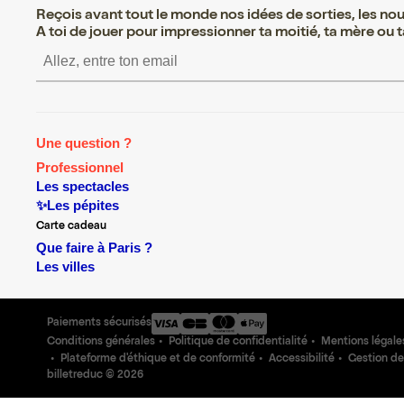
Reçois avant tout le monde nos idées de sorties, les nouv
A toi de jouer pour impressionner ta moitié, ta mère ou ta
S’inscrire S’inscrire S’inscrire S
Une question ?
Professionnel
Les spectacles
✨Les pépites
Carte cadeau
Que faire à Paris ?
Les villes
Paiements sécurisés
Conditions générales
Politique de confidentialité
Mentions légale
Plateforme d'éthique et de conformité
Accessibilité
Gestion de
billetreduc ©
2026