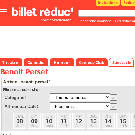
Invitations
Réduc
Bouton
menu
Sortez Maintenant!
principale
Recherche avancée
|
Les nouvea
Théâtre
Comédie
Humour
Comedy Club
Spectacle
Benoit Perset
Artiste "benoit perset"
Filtrer ma recherche
Catégorie:
Affiner par Date:
Sam.
Dim.
Lun.
Mar.
Mer.
Jeu.
Ven.
Sam.
«
08
09
10
11
12
13
14
15
Août
Août
Août
Août
Août
Août
Août
Août