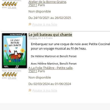
Note internautes:
Atelier de la Bonne Graine
,
75011
Paris
avec
28 avis
Non disponible
Du 24/10/2021 au 26/02/2025
Ajouter à ma liste
Le joli bateau qui chante
Théâtre
de 1 à 5 ans
Embarquez sur une coque de noix avec Petite Coccinell
pour un voyage musical au fil de l'eau.
De Hélène Martinot et Benoît Perset
Avec Hélène Martinot, Benoît Perset
A La Folie Théâtre - Petite salle
,
75011
Paris
Note internautes:
Non disponible
avec
28 avis
Du 02/03/2024 au 01/06/2024
Ajouter à ma liste