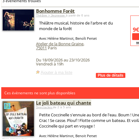
3 événements trouvés
Bonhomme Forêt
Théâtre > Jeunesse
à partir de 6 ans
Théâtre musical, histoire de l'arbre et du
monde de la forêt
9€
Avec Hélène Martinot, Benoît Perset
v
Atelier de la Bonne Graine
,
75011
Paris
Du 18/09/2026 au 23/10/2026
Vendredi à 19h
Ajouter à ma liste
Ces évènements ne sont plus disponibles
Le joli bateau qui chante
Spectacles
de 2 à 5 ans
Petite Coccinelle s'ennuie au bord de l'eau. Boum ! Un
Crac ! Se casse. Plouf ! Flotte comme un bateau. Et voil
Coccinelle qui part en voyage !
Avec Hélène Martinot, Benoit Perset