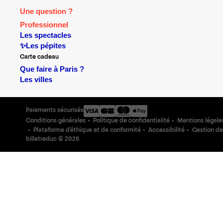
Une question ?
Professionnel
Les spectacles
✨Les pépites
Carte cadeau
Que faire à Paris ?
Les villes
Paiements sécurisés
Conditions générales
Politique de confidentialité
Mentions légale
Plateforme d'éthique et de conformité
Accessibilité
Gestion de
billetreduc ©
2026