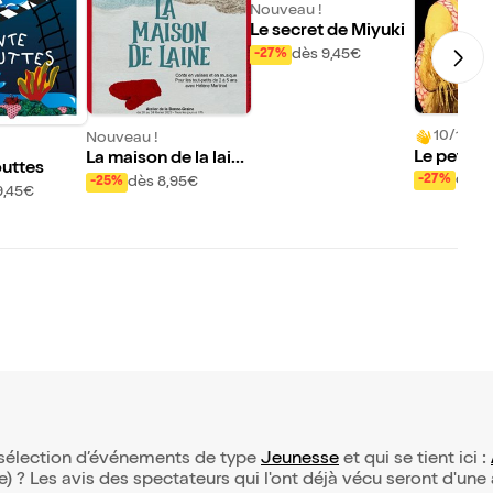
Nouveau !
Le secret de Miyuki
dès 9,45€
-27%
10/10 (3 
Nouveau !
Le petit g
La maison de la lain
uttes
perroque
e
dès 
-27%
dès 8,95€
-25%
9,45€
 sélection d’événements de type
Jeunesse
et qui se tient ici :
(e) ? Les avis des spectateurs qui l'ont déjà vécu seront d'une