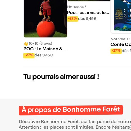
Nouveau !
Poc : les amis et les
bruits
dès 9,45€
-27%
Nouveau !
10/10 (8 avis)
Conte Go
POC : La Maison & L
dès 
-27%
es Objets
dès 9,45€
-27%
Tu pourrais aimer aussi !
À propos de Bonhomme Forêt
Découvre Bonhomme Forêt, qui fait partie de notre
Attention : les places sont limitées. Encore hésitant