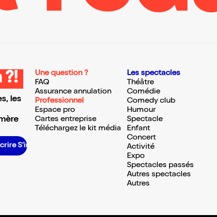
Une question ?
Les spectacles
 ?!
FAQ
Théâtre
Assurance annulation
Comédie
s, les
Professionnel
Comedy club
Espace pro
Humour
 mère
Cartes entreprise
Spectacle
Téléchargez le kit média
Enfant
Concert
crire S’inscrire S’inscrire S’inscrire S’inscrire S’inscrire S’inscrire S’inscrire S’inscrire S’inscrire S’inscrire S’inscrire
Activité
Expo
Spectacles passés
Autres spectacles
Autres