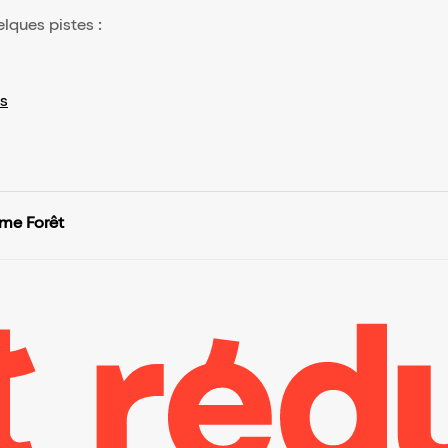
elques pistes :
s
e Forêt