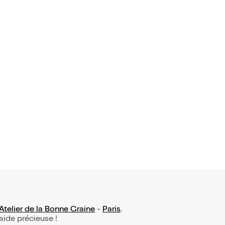
avis)
arçon et le
t
9,45€
Atelier de la Bonne Graine
-
Paris
.
 aide précieuse !