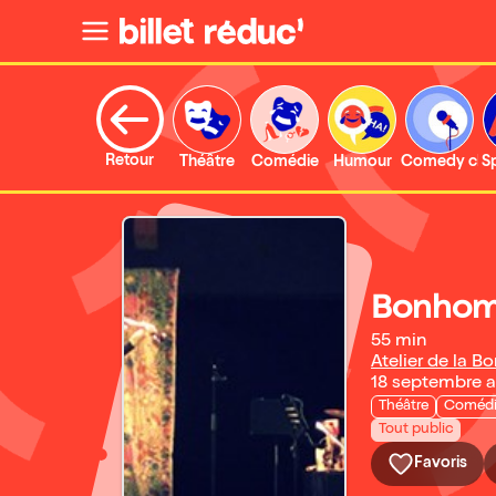
Retour
Théâtre
Comédie
Humour
Comedy clu
S
Bonhom
55 min
Atelier de la B
18 septembre a
Théâtre
Coméd
Tout public
Favoris