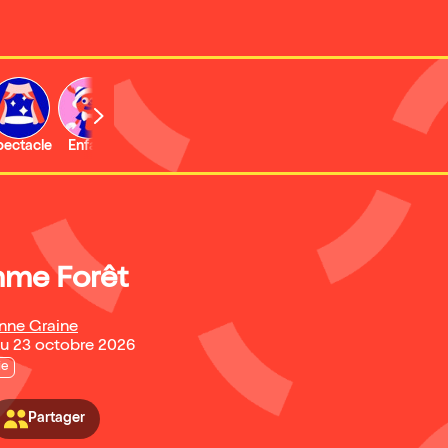
b
pectacle
Enfant
Concert
Activité
Expo et musée
me Forêt
onne Graine
u 23 octobre 2026
ie
Partager