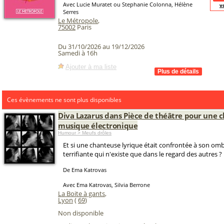
Avec Lucie Muratet ou Stephanie Colonna, Hélène
v
Serres
Le Métropole
,
75002
Paris
Du 31/10/2026 au 19/12/2026
Samedi à 16h
Ajouter à ma liste
Ces évènements ne sont plus disponibles
Diva Lazarus dans Pièce de théâtre pour une 
musique électronique
Humour > Meufs drôles
Et si une chanteuse lyrique était confrontée à son om
terrifiante qui n'existe que dans le regard des autres ?
De Ema Katrovas
Avec Ema Katrovas, Silvia Berrone
La Boite à gants
,
Lyon
(
69
)
Non disponible