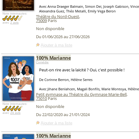
Avec Anna Draeger Balmain, Simon Dei, Joseph Gabison, Vince
Alexandra Guez, Théo Metalli, Emily Vega Beron
Note internautes:
Théâtre du Nord-Ouest
,
75009
Paris
avec
2 avis
Non disponible
Du 01/06/2026 au 27/06/2026
Ajouter à ma liste
100% Marianne
Comédie
Peut-on rire avec la laïcité ? Oui, c'est possible !
De Corinne Berron, Hélène Serres
Avec Jihane Benlahcen, Magali Bonfils, Marie Montoya, Hélène
Petit gymnase au Théatre du Gymnase Marie-Bell
,
75010
Paris
Note internautes:
Non disponible
avec
24 avis
Du 22/02/2020 au 21/01/2024
Ajouter à ma liste
100% Marianne