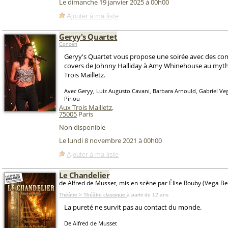
Le dimanche 19 janvier 2025 à 00h00
Ajouter à ma liste
Geryy's Quartet
Concert
Geryy's Quartet vous propose une soirée avec des com
covers de Johnny Halliday à Amy Whinehouse au myth
Trois Mailletz.
Avec Geryy, Luiz Augusto Cavani, Barbara Arnould, Gabriel V
Piriou
Aux Trois Mailletz
,
75005
Paris
Non disponible
Le lundi 8 novembre 2021 à 00h00
Ajouter à ma liste
Le Chandelier
de Alfred de Musset, mis en scène par Élise Rouby (Vega B
Théâtre > Théâtre classique
à partir de 12 ans
La pureté ne survit pas au contact du monde.
De Alfred de Musset