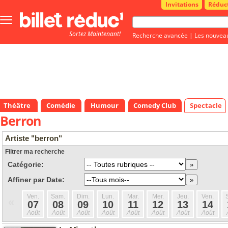
Invitations
Réduc
Bouton
menu
Sortez Maintenant!
principale
Recherche avancée
|
Les nouvea
Théâtre
Comédie
Humour
Comedy Club
Spectacle
Berron
Artiste "berron"
Filtrer ma recherche
Catégorie:
Affiner par Date:
Ven.
Sam.
Dim.
Lun.
Mar.
Mer.
Jeu.
Ven.
«
07
08
09
10
11
12
13
14
Août
Août
Août
Août
Août
Août
Août
Août