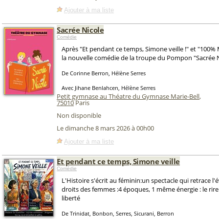
Ajouter à ma liste
Sacrée Nicole
Comédie
Après "Et pendant ce temps, Simone veille !" et "100% 
la nouvelle comédie de la troupe du Pompon "Sacrée N
De Corinne Berron, Hélène Serres
Avec Jihane Benlahcen, Hélène Serres
Petit gymnase au Théatre du Gymnase Marie-Bell
,
75010
Paris
Non disponible
Le dimanche 8 mars 2026 à 00h00
Ajouter à ma liste
Et pendant ce temps, Simone veille
Comédie
L'Histoire s'écrit au féminin:un spectacle qui retrace l'
droits des femmes :4 époques, 1 même énergie : le rire 
liberté
De Trinidat, Bonbon, Serres, Sicurani, Berron