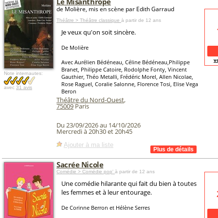
Le Misanthrope
de Molière, mis en scène par Edith Garraud
Théâtre > Théâtre classique
à partir de 12 ans
Je veux qu'on soit sincère.
De Molière
v
Avec Aurélien Bédéneau, Céline Bédéneau,Philippe
Branet, Philippe Catoire, Rodolphe Fonty, Vincent
Note internautes:
Gauthier, Théo Metalli, Frédéric Morel, Allen Nicolae,
Rose Raguel, Coralie Salonne, Florence Tosi, Elise Vega
avec
31 avis
Beron
Théâtre du Nord-Ouest
,
75009
Paris
Du 23/09/2026 au 14/10/2026
Mercredi à 20h30 et 20h45
Ajouter à ma liste
Sacrée Nicole
Comédie > Comédie pop'
à partir de 12 ans
Une comédie hilarante qui fait du bien à toutes
les femmes et à leur entourage.
De Corinne Berron et Hélène Serres