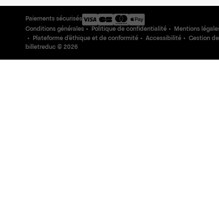
Paiements sécurisés
Conditions générales
Politique de confidentialité
Mentions légale
Plateforme d'éthique et de conformité
Accessibilité
Gestion de
billetreduc ©
2026