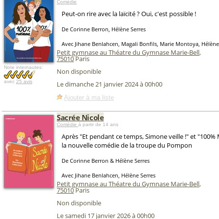
Comédie
Peut-on rire avec la laïcité ? Oui, c'est possible !
De Corinne Berron, Hélène Serres
Avec Jihane Benlahcen, Magali Bonfils, Marie Montoya, Hélène
Petit gymnase au Théatre du Gymnase Marie-Bell
,
75010
Paris
Note internautes:
Non disponible
avec
25 avis
Le dimanche 21 janvier 2024 à 00h00
Ajouter à ma liste
Sacrée Nicole
Comédie
à partir de 14 ans
Après "Et pendant ce temps, Simone veille !" et "100% 
la nouvelle comédie de la troupe du Pompon
De Corinne Berron & Hélène Serres
Avec Jihane Benlahcen, Hélène Serres
Petit gymnase au Théatre du Gymnase Marie-Bell
,
75010
Paris
Non disponible
Le samedi 17 janvier 2026 à 00h00