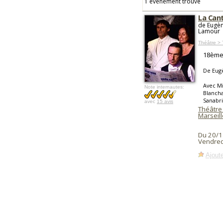
1 événement trouvé
La Can
de Eugèn
Lamour
Théâtre > 
18ème 
De Eug
Avec Mi
Note internautes:
Blancha
Sanabri
avec
15 avis
Théâtre
Marseill
Du 20/1
Vendred
Ajoute