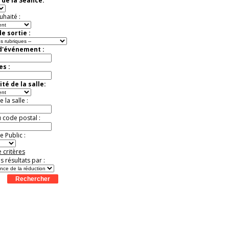
 de la Séance:
exceptionnelle.
Jusqu'à -56%
uhaité :
e sortie :
 d'événement :
es :
té de la salle:
la salle :
u code postal :
 Public :
 critères
es résultats par :