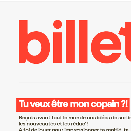
Tu veux être mon copain ?!
Reçois avant tout le monde nos idées de sorti
les nouveautés et les réduc' !
A toi de jouer pour impressionner ta moitié, ta