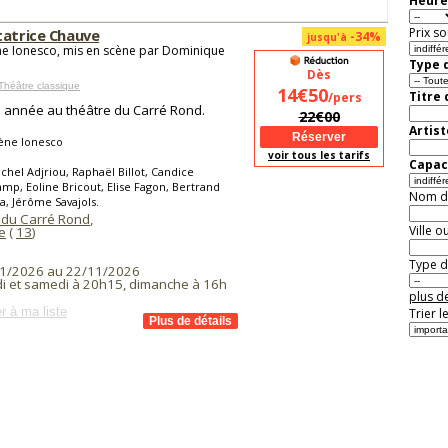
Heure
Prix so
tatrice Chauve
-34%
jusqu'à
e Ionesco, mis en scène par Dominique
Type d
Dès
Théâtre classique
14€50
Titre
/pers
année au théâtre du Carré Rond.
22€00
Artist
ène Ionesco
voir tous les tarifs
Capaci
chel Adjriou, Raphaël Billot, Candice
mp, Eoline Bricout, Elise Fagon, Bertrand
Nom de 
a, Jérôme Savajols.
 du Carré Rond
,
Ville o
e
(
13
)
Type de
1/2026 au 22/11/2026
i et samedi à 20h15, dimanche à 16h
plus de
r à ma liste
Trier l