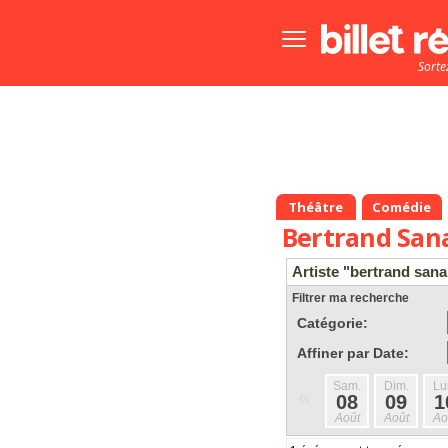
Bouton
menu
Sorte
principale
Théâtre
Comédie
Bertrand San
Artiste "bertrand sana
Filtrer ma recherche
Catégorie:
Affiner par Date:
Sam.
Dim.
Lu
«
08
09
1
Août
Août
Ao