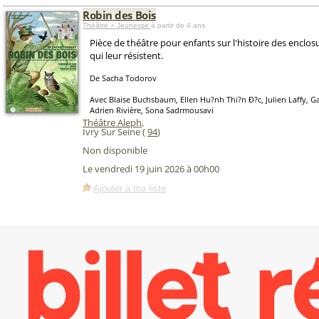
Robin des Bois
Théâtre > Jeunesse
à partir de 4 ans
Pièce de théâtre pour enfants sur l'histoire des enclos
qui leur résistent.
De Sacha Todorov
Avec Blaise Buchsbaum, Ellen Hu?nh Thi?n Ð?c, Julien Laffy, G
Adrien Rivière, Sona Sadrmousavi
Théâtre Aleph
,
Ivry Sur Seine (
94
)
Non disponible
Le vendredi 19 juin 2026 à 00h00
Ajouter à ma liste