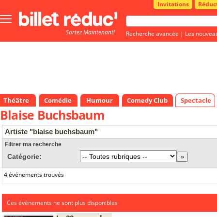
Invitations
Réduc
Bouton
menu
Sortez Maintenant!
principale
Recherche avancée
|
Les nouvea
Théâtre
Comédie
Humour
Comedy Club
Spectacle
Blaise Buchsbaum
Artiste "blaise buchsbaum"
Filtrer ma recherche
Catégorie:
4 événements trouvés
Ces évènements ne sont plus disponibles