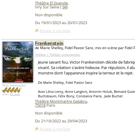
Théâtre El Duende
,
Ivry Sur Seine (
94
)
Non disponible
Du 19/01/2023 au 20/01/2023
Ajouter à ma liste
Frankenstein
de Marie Shelley, Fidel Pastor Sanz, mis en scène par Fidel
Théâtre > Théâtre contemporain
Jeune savant fou, Victor Frankenstein décide de fabriq
vivant. Sa création s'avère hideuse. Par répulsion, il 
monstre dont l'apparence inspire la terreur et le rejet.
De Marie Shelley, Fidel Pastor Sanz
Note internautes:
Avec Léna Leroy, Anne Langlois, Antonin Holub, Bernard Guieu
avec
41 avis
Buchsbaum, Félix Bony, Constance Parra , Jade Buchet
Théâtre Montmartre Galabru
,
75018
Paris
Non disponible
Du 21/10/2022 au 29/04/2023
Ajouter à ma liste