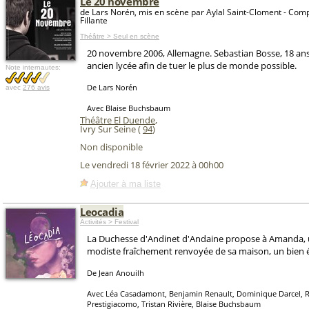
Le 20 novembre
de Lars Norén, mis en scène par Aylal Saint-Cloment - Com
Fillante
Théâtre > Seul en scène
20 novembre 2006, Allemagne. Sebastian Bosse, 18 ans
ancien lycée afin de tuer le plus de monde possible.
Note internautes:
De Lars Norén
avec
276 avis
Avec Blaise Buchsbaum
Théâtre El Duende
,
Ivry Sur Seine (
94
)
Non disponible
Le vendredi 18 février 2022 à 00h00
Ajouter à ma liste
Leocadia
Activités > Festival
La Duchesse d'Andinet d'Andaine propose à Amanda, 
modiste fraîchement renvoyée de sa maison, un bien é
De Jean Anouilh
Avec Léa Casadamont, Benjamin Renault, Dominique Darcel, 
Prestigiacomo, Tristan Rivière, Blaise Buchsbaum