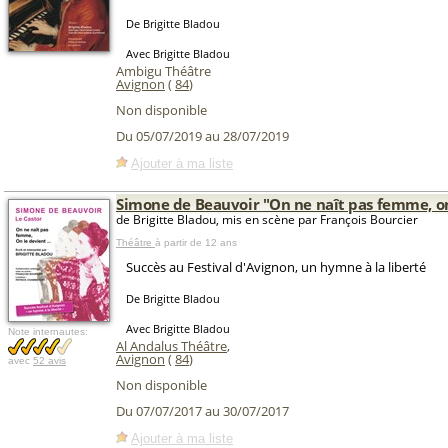
De Brigitte Bladou
Avec Brigitte Bladou
Ambigu Théâtre
Avignon
(
84
)
Non disponible
Du 05/07/2019 au 28/07/2019
Ajouter à ma liste
Simone de Beauvoir "On ne naît pas femme, on
de Brigitte Bladou, mis en scène par François Bourcier
Théâtre
à partir de 12 ans
Succès au Festival d'Avignon, un hymne à la liberté
De Brigitte Bladou
Avec Brigitte Bladou
Note internautes:
Al Andalus Théâtre
,
Avignon
(
84
)
avec
52 avis
Non disponible
Du 07/07/2017 au 30/07/2017
Ajouter à ma liste