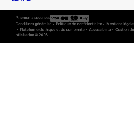
Paiements sécurisés
Conditions générales
Politique de confidentialité
Mentions légale
Plateforme d'éthique et de conformité
Accessibilité
Gestion de
billetreduc ©
2026