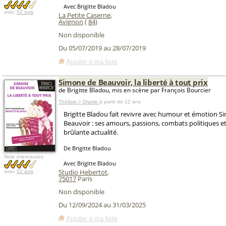
Avec Brigitte Bladou
avec
52 avis
La Petite Caserne
,
Avignon
(
84
)
Non disponible
Du 05/07/2019 au 28/07/2019
Ajouter à ma liste
Simone de Beauvoir, la liberté à tout prix
de Brigitte Bladou, mis en scène par François Bourcier
Théâtre > Drame
à partir de 12 ans
Brigitte Bladou fait revivre avec humour et émotion 
Beauvoir : ses amours, passions, combats politiques et
brûlante actualité.
De Brigitte Bladou
Note internautes:
Avec Brigitte Bladou
Studio Hebertot
,
avec
52 avis
75017
Paris
Non disponible
Du 12/09/2024 au 31/03/2025
Ajouter à ma liste