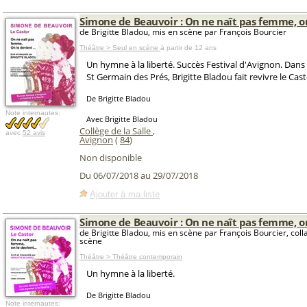
Simone de Beauvoir : On ne naît pas femme, o
de Brigitte Bladou, mis en scène par François Bourcier
Théâtre > Seul en scène
à partir de 12 ans
Un hymne à la liberté. Succès Festival d'Avignon. Dan
St Germain des Prés, Brigitte Bladou fait revivre le Casto
De Brigitte Bladou
Note internautes:
Avec Brigitte Bladou
Collège de la Salle
,
avec
52 avis
Avignon
(
84
)
Non disponible
Du 06/07/2018 au 29/07/2018
Ajouter à ma liste
Simone de Beauvoir : On ne naît pas femme, o
de Brigitte Bladou, mis en scène par François Bourcier, col
scène
Théâtre > Théâtre contemporain
Un hymne à la liberté.
De Brigitte Bladou
Note internautes: