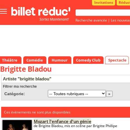
Invitations
Réduc
Bouton
menu
Sortez Maintenant!
principale
Recherche avancée
|
Les nouvea
Théâtre
Comédie
Humour
Comedy Club
Spectacle
Brigitte Bladou
Artiste "brigitte bladou"
Filtrer ma recherche
Catégorie:
Ces évènements ne sont plus disponibles
Mozart l'enfance d'un génie
de Brigitte Bladou, mis en scène par Brigitte Phillipe