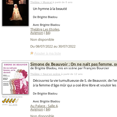
Théâtre > Musical
à partir de 6 ans
Un hymne à la beauté
De Brigitte Bladou
Avec Brigitte Bladou
Théâtre Les Etoiles
,
Avignon
(
84
)
Non disponible
Du 08/07/2022 au 30/07/2022
Ajouter à ma liste
Simone de Beauvoir : On ne naît pas femme, o
de Brigitte Bladou, mis en scène par François Bourcier
Théâtre > Seul en scène
à partir de 12 ans
Découvrez la vie tumultueuse de S. de Beauvoir, de l'en
à la femme d'âge mûr qui a osé être libre et vouloir les 
De Brigitte Bladou
Note internautes:
Avec Brigitte Bladou
avec
52 avis
Au Palace - Salle 4
,
Avignon
(
84
)
Non disponible