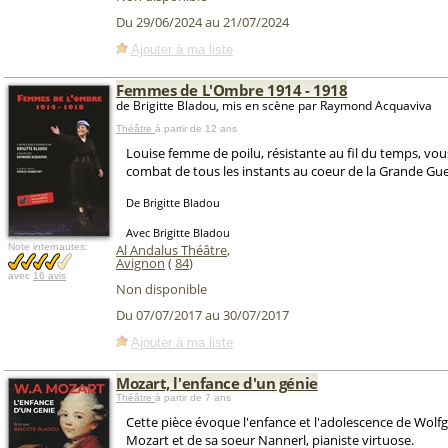
Du 29/06/2024 au 21/07/2024
Ajouter à ma liste
Femmes de L'Ombre 1914 - 1918
de Brigitte Bladou, mis en scène par Raymond Acquaviva
Théâtre
à partir de 12 ans
Louise femme de poilu, résistante au fil du temps, vous
combat de tous les instants au coeur de la Grande Gu
De Brigitte Bladou
Avec Brigitte Bladou
Note internautes:
Al Andalus Théâtre
,
Avignon
(
84
)
avec
16 avis
Non disponible
Du 07/07/2017 au 30/07/2017
Ajouter à ma liste
Mozart, l'enfance d'un génie
Théâtre
à partir de 7 ans
Cette pièce évoque l'enfance et l'adolescence de Wo
Mozart et de sa soeur Nannerl, pianiste virtuose.