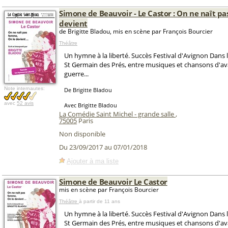
Simone de Beauvoir - Le Castor : On ne naît p
devient
de Brigitte Bladou, mis en scène par François Bourcier
Théâtre
Un hymne à la liberté. Succès Festival d'Avignon Dans
St Germain des Prés, entre musiques et chansons d'ava
guerre...
Note internautes:
De Brigitte Bladou
avec
52 avis
Avec Brigitte Bladou
La Comédie Saint Michel - grande salle
,
75005
Paris
Non disponible
Du 23/09/2017 au 07/01/2018
Ajouter à ma liste
Simone de Beauvoir Le Castor
mis en scène par François Bourcier
Théâtre
à partir de 11 ans
Un hymne à la liberté. Succès Festival d'Avignon Dans
St Germain des Prés, entre musiques et chansons d'ava