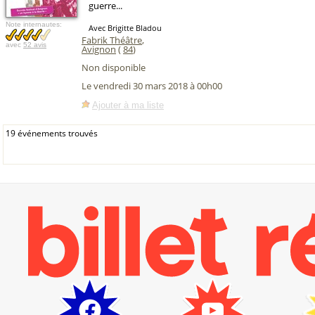
guerre...
Note internautes:
Avec Brigitte Bladou
Fabrik Théâtre
,
avec
52 avis
Avignon
(
84
)
Non disponible
Le vendredi 30 mars 2018 à 00h00
Ajouter à ma liste
19 événements trouvés