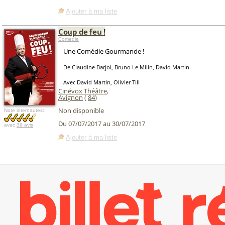
Ajouter à ma liste
Coup de feu !
Comédie
Une Comédie Gourmande !
De Claudine Barjol, Bruno Le Milin, David Martin
Avec David Martin, Olivier Till
Cinévox Théâtre
,
Avignon
(
84
)
Non disponible
Note internautes:
Du 07/07/2017 au 30/07/2017
avec
39 avis
Ajouter à ma liste