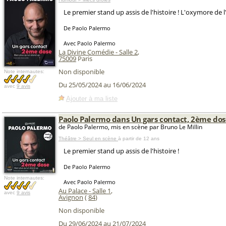
Le premier stand up assis de l'histoire ! L'oxymore de
De Paolo Palermo
Avec Paolo Palermo
La Divine Comédie - Salle 2
,
75009
Paris
Non disponible
Note internautes:
Du 25/05/2024 au 16/06/2024
avec
9 avis
Ajouter à ma liste
Paolo Palermo dans Un gars contact, 2ème dos
de Paolo Palermo, mis en scène par Bruno Le Millin
Théâtre > Seul en scène
à partir de 12 ans
Le premier stand up assis de l'histoire !
De Paolo Palermo
Note internautes:
Avec Paolo Palermo
Au Palace - Salle 1
,
avec
9 avis
Avignon
(
84
)
Non disponible
Du 29/06/2024 au 21/07/2024