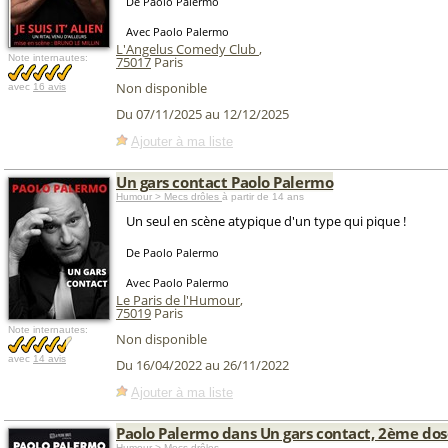
De Paolo Palermo
Avec Paolo Palermo
L'Angelus Comedy Club
,
Note internautes:
75017
Paris
Non disponible
avec
16 avis
Du 07/11/2025 au 12/12/2025
Ajouter à ma liste
Un gars contact Paolo Palermo
Humour > Mecs drôles
à partir de 14 ans
Un seul en scène atypique d'un type qui pique !
De Paolo Palermo
Avec Paolo Palermo
Le Paris de l'Humour
,
75019
Paris
Note internautes:
Non disponible
avec
14 avis
Du 16/04/2022 au 26/11/2022
Ajouter à ma liste
Paolo Palermo dans Un gars contact, 2ème dos
Humour > Mecs drôles