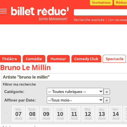
Invitations
Réduc
Bouton
menu
Sortez Maintenant!
principale
Recherche avancée
|
Les nouvea
Théâtre
Comédie
Humour
Comedy Club
Spectacle
Bruno Le Millin
Artiste "bruno le millin"
Filtrer ma recherche
Catégorie:
Affiner par Date:
Ven.
Sam.
Dim.
Lun.
Mar.
Mer.
Jeu.
Ven.
«
07
08
09
10
11
12
13
14
Août
Août
Août
Août
Août
Août
Août
Août