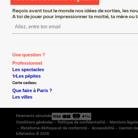
Reçois avant tout le monde nos idées de sorties, les nouv
A toi de jouer pour impressionner ta moitié, ta mère ou ta
S’inscrire S’inscrire S’
Une question ?
Professionnel
Les spectacles
✨Les pépites
Carte cadeau
Que faire à Paris ?
Les villes
Paiements sécurisés
Conditions générales
Politique de confidentialité
Mentions légale
Plateforme d'éthique et de conformité
Accessibilité
Gestion de
billetreduc ©
2026