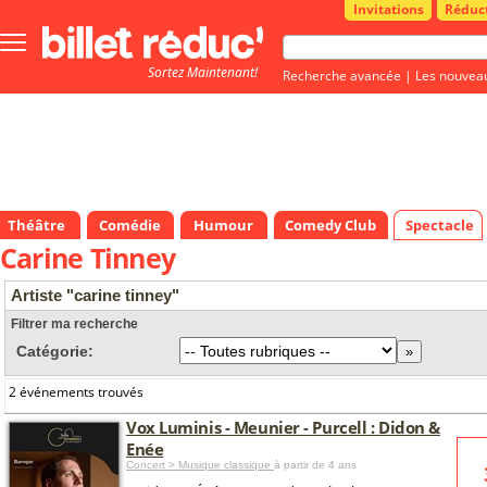
Invitations
Réduc
Bouton
menu
Sortez Maintenant!
principale
Recherche avancée
|
Les nouvea
Théâtre
Comédie
Humour
Comedy Club
Spectacle
Carine Tinney
Artiste "carine tinney"
Filtrer ma recherche
Catégorie:
2 événements trouvés
Vox Luminis - Meunier - Purcell : Didon &
Enée
Concert > Musique classique
à partir de 4 ans