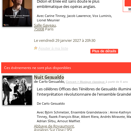
Didon et Énée est sans doute le plus
emblématique des opéras anglais.
v
Avec Carine Tinney, Jacob Lawrence, Vox Luminis,
Lionel Meunier
Salle Gaveau
,
75008
Paris
Le vendredi 29 janvier 2027 à 20h30
Ajouter à ma liste
Ces évènements ne sont plus disponibles
Nuit Gesualdo
de Carlo Gesualdo,
Concert > Musique classique
à partir de 6 ans
Les célèbres Offices des Ténèbres de Gesualdo illumin
l'interprétation révolutionnaire de l'ensemble Grainde
De Carlo Gesualdo
Avec Björn Schmelzer, Ensemble Graindelavoix : Anne-Kathryn
Tinney, Razek-François Bitar, Albert Riera, Andrés Miravete, M
Adrian Sîrbu, Arnout Malfliet
Abbaye de Royaumont
,
Asnières Sur Oise (
95
)