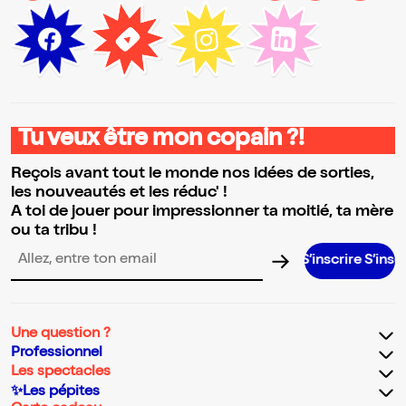
Tu veux être mon copain ?!
Reçois avant tout le monde nos idées de sorties,
les nouveautés et les réduc' !
A toi de jouer pour impressionner ta moitié, ta mère
ou ta tribu !
S’inscrire S’inscrire S’insc
Adresse email pour la newsletter
Une question ?
Professionnel
Les spectacles
✨Les pépites