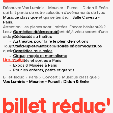
Découvre Vox Luminis - Meunier - Purcell : Didon & Enée,
qui fait partie de notre sélection d’événements de type
Musique classique
et qui se tient ici :
Salle Gaveau
-
Paris
.
Attention : les places sont limitées. Encore hésitant(e) ?
Les avis des spectateurs qui l'ont déjà vécu seront d'une
Comédies drôles et pop’
aide précieuse !
Célébrités au théâtre
Au théâtre, pour faire le plein d’émotions
Toujours à la recherche de la sortie idéale ? Voici
Stand-up et humour
ou
soirée en comedy clubs
quelques pistes :
Comédies musicales
Cirque, magie et mentalisme
Lire la suite
Activités et sorties à Paris
Expos & Musées à Paris
Pour les enfants, petits et grands
BilletReduc
Paris
Concert
Musique classique
Vox Luminis - Meunier - Purcell : Didon & Enée