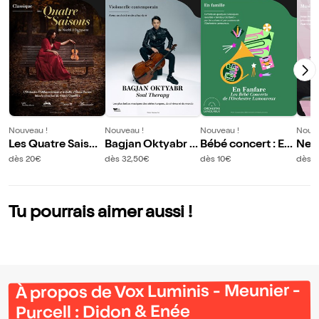
Nouveau !
Nouveau !
Nouveau !
Nouve
Les Quatre Saison
Bagjan Oktyabr :
Bébé concert : En
Nem
s
Soul Therapy
fanfare
ic
dès 20€
dès 32,50€
dès 10€
dès 1
Tu pourrais aimer aussi !
À propos de Vox Luminis - Meunier -
Purcell : Didon & Enée