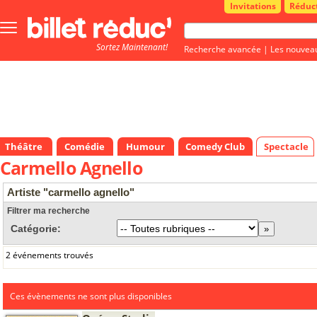
Invitations
Réduc
Bouton
menu
Sortez Maintenant!
principale
Recherche avancée
|
Les nouvea
Théâtre
Comédie
Humour
Comedy Club
Spectacle
Carmello Agnello
Artiste "carmello agnello"
Filtrer ma recherche
Catégorie:
2 événements trouvés
Ces évènements ne sont plus disponibles