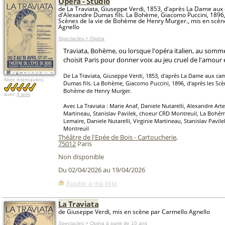
Opéra - Studio
de La Traviata, Giuseppe Verdi, 1853, d'après La Dame aux
d'Alexandre Dumas fils. La Bohème, Giacomo Puccini, 1896,
Scènes de la vie de Bohème de Henry Murger., mis en scè
Agnello
Spectacles > Opéra
Traviata, Bohème, ou lorsque l'opéra italien, au somme
choisit Paris pour donner voix au jeu cruel de l'amour e
De La Traviata, Giuseppe Verdi, 1853, d'après La Dame aux ca
Note internautes:
Dumas fils. La Bohème, Giacomo Puccini, 1896, d'après les Scè
Bohème de Henry Murger.
avec
4 avis
Avec La Traviata : Marie Anaf, Daniele Nutarelli, Alexandre Art
Martineau, Stanislav Pavilek, choeur CRD Montreuil, La Bohèm
Lemaire, Daniele Nutarelli, Virginie Martineau, Stanislav Pavil
Montreuil
Théâtre de l'Epée de Bois - Cartoucherie
,
75012
Paris
Non disponible
Du 02/04/2026 au 19/04/2026
Ajouter à ma liste
La Traviata
de Giuseppe Verdi, mis en scène par Carmello Agnello
Spectacles > Opéra
à partir de 10 ans