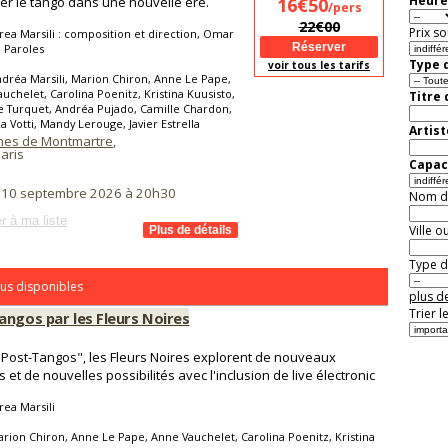
Heure
er le tango dans une nouvelle ère.
16€50
/pers
22€00
Prix so
ea Marsili : composition et direction, Omar
: Paroles
Type d
voir tous les tarifs
dréa Marsili, Marion Chiron, Anne Le Pape,
uchelet, Carolina Poenitz, Kristina Kuusisto,
Titre
 Turquet, Andréa Pujado, Camille Chardon,
a Votti, Mandy Lerouge, Javier Estrella
Artist
nes de Montmartre
,
aris
Capaci
i 10 septembre 2026 à 20h30
Nom de 
r à ma liste
Ville o
Type de
us disponibles
plus de
Trier l
angos par les Fleurs Noires
Post-Tangos", les Fleurs Noires explorent de nouveaux
s et de nouvelles possibilités avec l'inclusion de live électronic
ea Marsili
rion Chiron, Anne Le Pape, Anne Vauchelet, Carolina Poenitz, Kristina