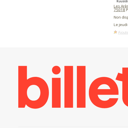
Kuusist
Les Arè
75018
P
Non dis
Le jeud
Ajoute