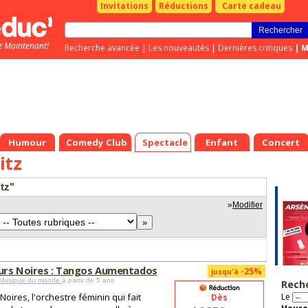
Invitations
Réductions
Carte cadeau
z Maintenant!
Recherche avancée
|
Les nouveautés
|
Dernières critiques
|
M
Humour
Comedy Club
Spectacle
Enfant
Concert
itz
itz"
»
Modifier
eurs Noires : Tangos Aumentados
-25%
jusqu'à
 Musique du monde
à partir de 5 ans
Rech
Noires, l'orchestre féminin qui fait
Le
Dès