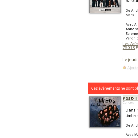
bascul
De Andr
Marsili 
Avec An
Anne Va
Solenne
Veronic
Les Arè
75018
P
Le jeud
Ajoute
Ces évènements ne sont pl
Post-T
Concert
Dans "
timbre
De Andr
Avec Ma