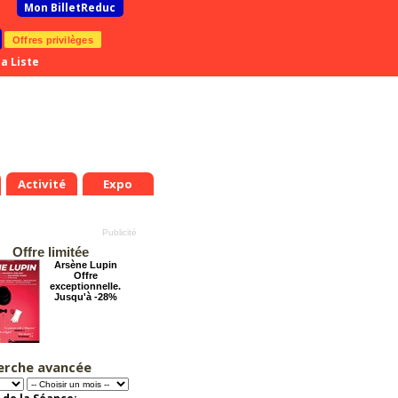
Mon BilletReduc
Offres privilèges
a Liste
Activité
Expo
Offre limitée
Arsène Lupin
Offre
exceptionnelle.
Jusqu'à -28%
erche avancée
Les enfants du
Paradis
Offre
exceptionnelle.