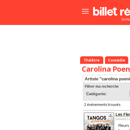
Bouton
menu
Sorte
principale
Théâtre
Comédie
Carolina Poen
Artiste "carolina poen
Filtrer ma recherche
Catégorie:
2 événements trouvés
Les Fl
Concert >
Fleurs 