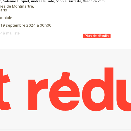
o, Solenne Turquet, Andrea Pujado, Sophie Durteste, Veronica Votti
nes de Montmartre
,
aris
ponible
i 19 septembre 2024 à 00h00
r à ma liste