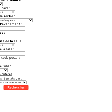
 de la Séance:
Jusqu'à -37%
uhaité :
e sortie :
 d'événement :
es :
té de la salle:
la salle :
u code postal :
 Public :
 critères
es résultats par :