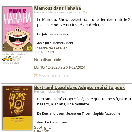
Mamouz dans Hahaha
Humour > Meufs drôles
à partir de 12 ans
Le Mamouz Show revient pour une dernière date le 21 
pleins de nouveaux invités et drôleries!
De Julie Mamou-Mani
Avec Julie Mamou-Mani
Théâtre de l'Atelier
,
75018
Paris
Note internautes:
Non disponible
avec
14 avis
Du 10/12/2023 au 04/02/2024
Ajouter à ma liste
Bertrand Uzeel dans Adopte-moi si tu peux
Humour > Mecs drôles
Bertrand a été adopté à l'âge de quatre mois à Jakarta.
hasard, à 37 ans, une mallette...
De Bertrand Uzeel, Sébastien Thoen, Saphia Azzeddine
Avec Bertrand Uzeel
Spotlight
,
Lille
(
59
)