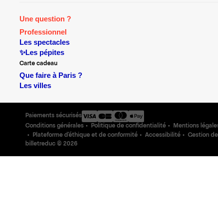
Une question ?
Professionnel
Les spectacles
✨Les pépites
Carte cadeau
Que faire à Paris ?
Les villes
Paiements sécurisés
Conditions générales
Politique de confidentialité
Mentions légale
Plateforme d'éthique et de conformité
Accessibilité
Gestion de
billetreduc ©
2026