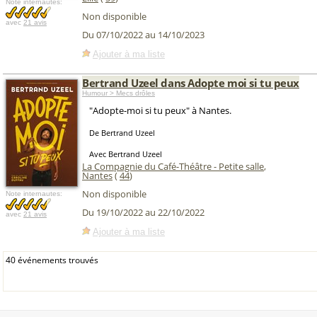
Note internautes:
Non disponible
avec
21 avis
Du 07/10/2022 au 14/10/2023
Ajouter à ma liste
Bertrand Uzeel dans Adopte moi si tu peux
Humour > Mecs drôles
"Adopte-moi si tu peux" à Nantes.
De Bertrand Uzeel
Avec Bertrand Uzeel
La Compagnie du Café-Théâtre - Petite salle
,
Nantes
(
44
)
Non disponible
Note internautes:
Du 19/10/2022 au 22/10/2022
avec
21 avis
Ajouter à ma liste
40 événements trouvés