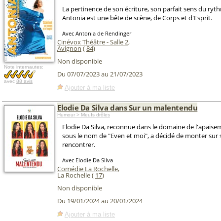
La pertinence de son écriture, son parfait sens du ryth
Antonia est une bête de scène, de Corps et d'Esprit.
Avec Antonia de Rendinger
Cinévox Théâtre - Salle 2
,
Avignon
(
84
)
Non disponible
Note internautes:
Du 07/07/2023 au 21/07/2023
avec
88 avis
Ajouter à ma liste
Elodie Da Silva dans Sur un malentendu
Humour > Meufs drôles
Elodie Da Silva, reconnue dans le domaine de l'apais
sous le nom de "Even et moi", a décidé de monter sur
rencontrer.
Avec Elodie Da Silva
Comédie La Rochelle
,
La Rochelle (
17
)
Non disponible
Du 19/01/2024 au 20/01/2024
Ajouter à ma liste