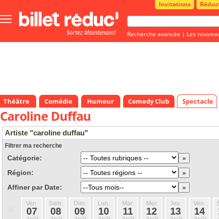
Invitations
Réduc
Bouton
menu
Sortez Maintenant!
principale
Recherche avancée
|
Les nouvea
Théâtre
Comédie
Humour
Comedy Club
Spectacle
Caroline Duffau
Artiste "caroline duffau"
Filtrer ma recherche
Catégorie:
Région:
Affiner par Date:
Ven.
Sam.
Dim.
Lun.
Mar.
Mer.
Jeu.
Ven.
«
07
08
09
10
11
12
13
14