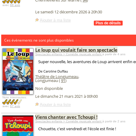
Chennevières Sur Marne (
94
)
avec
88 avis
Le samedi 12 décembre 2026 à 20h30
Ajouter à ma liste
Ces évènements ne sont plus disponibles
Le loup qui voulait faire son spectacle
Spectacles enfants > Comédie musicale enfant
à partir de 4 ans
Super nouvelle, les aventures de Loup arrivent enfin en
De Caroline Duffau
Théâtre de Longjumeau
,
Longjumeau (
91
)
Non disponible
Le dimanche 21 mars 2021 à 00h00
Note internautes:
Ajouter à ma liste
avec
67 avis
Viens chanter avec Tchoupi !
Spectacles enfants > Comédie musicale enfant
à partir de 2 ans
Chouette, c'est vendredi et l'école est finie !