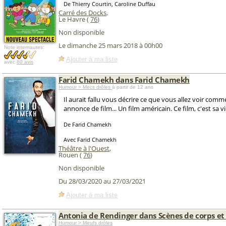
De Thierry Courtin, Caroline Duffau
Carré des Docks
,
Le Havre (
76
)
Non disponible
Le dimanche 25 mars 2018 à 00h00
Note internautes:
Ajouter à ma liste
avec
80 avis
Farid Chamekh dans Farid Chamekh
Humour > Mecs drôles
à partir de 12 ans
Il aurait fallu vous décrire ce que vous allez voir co
annonce de film... Un film américain. Ce film, c'est sa v
De Farid Chamekh
Avec Farid Chamekh
Théâtre à l'Ouest
,
Rouen (
76
)
Non disponible
Du 28/03/2020 au 27/03/2021
Ajouter à ma liste
Antonia de Rendinger dans Scènes de corps et 
Humour > Meufs drôles