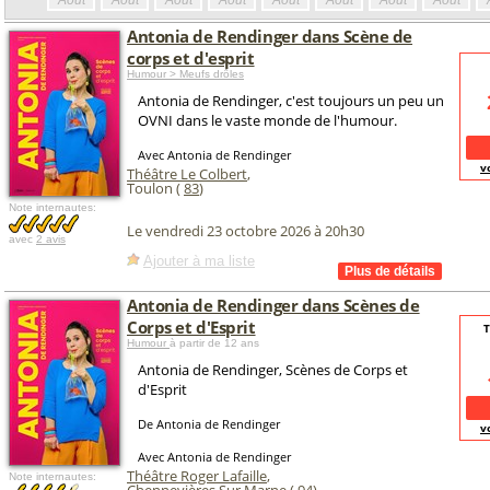
Août
Août
Août
Août
Août
Août
Août
Août
Antonia de Rendinger dans Scène de
corps et d'esprit
Humour > Meufs drôles
Antonia de Rendinger, c'est toujours un peu un
OVNI dans le vaste monde de l'humour.
Avec Antonia de Rendinger
v
Théâtre Le Colbert
,
Toulon (
83
)
Note internautes:
Le vendredi 23 octobre 2026 à 20h30
avec
2 avis
Ajouter à ma liste
Antonia de Rendinger dans Scènes de
Corps et d'Esprit
T
Humour
à partir de 12 ans
Antonia de Rendinger, Scènes de Corps et
d'Esprit
De Antonia de Rendinger
v
Avec Antonia de Rendinger
Théâtre Roger Lafaille
,
Note internautes: