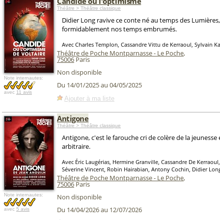
Candide ou l'optimisme
Théâtre > Théâtre classique
Didier Long ravive ce conte né au temps des Lumières, 
formidablement nos temps embrumés.
Avec Charles Templon, Cassandre Vittu de Kerraoul, Sylvain K
Théâtre de Poche Montparnasse - Le Poche
,
75006
Paris
Non disponible
Note internautes:
Du 14/01/2025 au 04/05/2025
avec
11 avis
Ajouter à ma liste
Antigone
Théâtre > Théâtre classique
Antigone, c'est le farouche cri de colère de la jeunesse 
arbitraire.
Avec Éric Laugérias, Hermine Granville, Cassandre De Kerraoul,
Séverine Vincent, Robin Hairabian, Antony Cochin, Didier Lon
Théâtre de Poche Montparnasse - Le Poche
,
75006
Paris
Note internautes:
Non disponible
Du 14/04/2026 au 12/07/2026
avec
5 avis