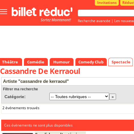
Invitations
Réduc
Bouton
menu
Sortez Maintenant!
principale
Recherche avancée
|
Les nouvea
Théâtre
Comédie
Humour
Comedy Club
Spectacle
Cassandre De Kerraoul
Artiste "cassandre de kerraoul"
Filtrer ma recherche
Catégorie:
2 événements trouvés
Ces évènements ne sont plus disponibles