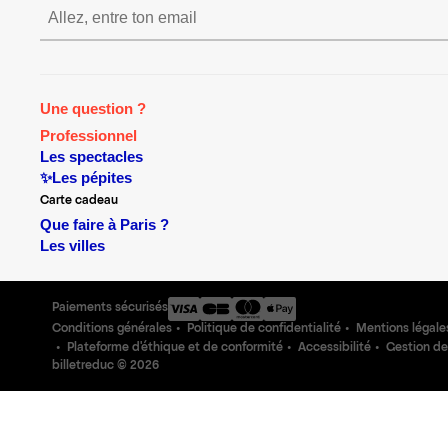
S’inscrire S’inscrire S’
Une question ?
Professionnel
Les spectacles
✨Les pépites
Carte cadeau
Que faire à Paris ?
Les villes
Paiements sécurisés
Conditions générales
Politique de confidentialité
Mentions légale
Plateforme d'éthique et de conformité
Accessibilité
Gestion de
billetreduc ©
2026