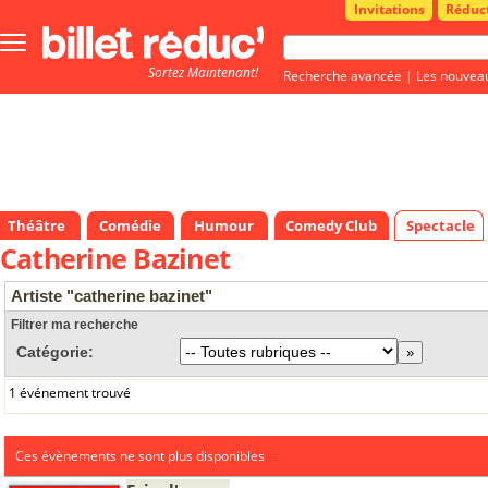
Invitations
Réduc
Bouton
menu
Sortez Maintenant!
principale
Recherche avancée
|
Les nouvea
Théâtre
Comédie
Humour
Comedy Club
Spectacle
Catherine Bazinet
Artiste "catherine bazinet"
Filtrer ma recherche
Catégorie:
1 événement trouvé
Ces évènements ne sont plus disponibles