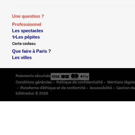
Une question ?
Professionnel
Les spectacles
✨Les pépites
Carte cadeau
Que faire à Paris ?
Les villes
Paiements sécurisés
Conditions générales
Politique de confidentialité
Mentions légale
Plateforme d'éthique et de conformité
Accessibilité
Gestion de
billetreduc ©
2026