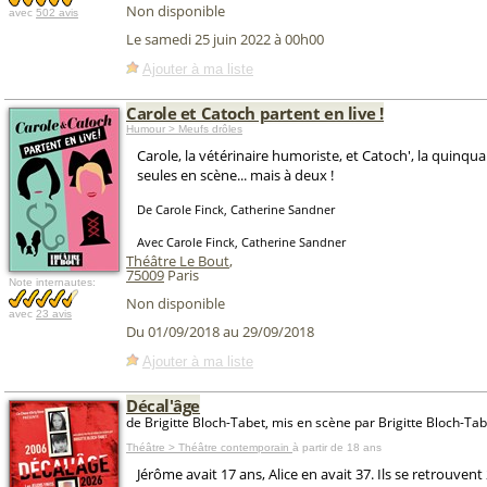
Non disponible
avec
502 avis
Le samedi 25 juin 2022 à 00h00
Ajouter à ma liste
Carole et Catoch partent en live !
Humour > Meufs drôles
Carole, la vétérinaire humoriste, et Catoch', la quinqu
seules en scène... mais à deux !
De Carole Finck, Catherine Sandner
Avec Carole Finck, Catherine Sandner
Théâtre Le Bout
,
75009
Paris
Note internautes:
Non disponible
avec
23 avis
Du 01/09/2018 au 29/09/2018
Ajouter à ma liste
Décal'âge
de Brigitte Bloch-Tabet, mis en scène par Brigitte Bloch-Tab
Théâtre > Théâtre contemporain
à partir de 18 ans
Jérôme avait 17 ans, Alice en avait 37. Ils se retrouvent