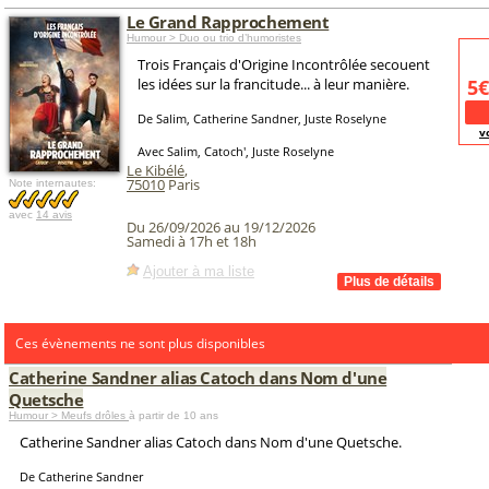
Le Grand Rapprochement
Humour > Duo ou trio d’humoristes
Trois Français d'Origine Incontrôlée secouent
les idées sur la francitude... à leur manière.
5€
De Salim, Catherine Sandner, Juste Roselyne
v
Avec Salim, Catoch', Juste Roselyne
Le Kibélé
,
75010
Paris
Note internautes:
avec
14 avis
Du 26/09/2026 au 19/12/2026
Samedi à 17h et 18h
Ajouter à ma liste
Ces évènements ne sont plus disponibles
Catherine Sandner alias Catoch dans Nom d'une
Quetsche
Humour > Meufs drôles
à partir de 10 ans
Catherine Sandner alias Catoch dans Nom d'une Quetsche.
De Catherine Sandner