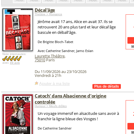
Août
Août
Août
Août
Août
Août
Août
Août
Décal'âge
Théâtre > Romance
Jérôme avait 17 ans, Alice en avait 37. Ils se
retrouvent 20 ans plus tard et leur décal'âge
bascule en déball'âge.
De Brigitte Bloch-Tabet
v
Avec Catherine Sandner, Jarno Eslan
Note internautes:
Laurette Théâtre
,
75010
Paris
avec
49 avis
Du 11/09/2026 au 23/10/2026
Vendredi à 21h
Ajouter à ma liste
Catoch' dans Alsacienne d'origine
controlée
Humour > Meufs drôles
Un voyage immersif en alsacitude sans avoir à
franchir la ligne bleue des Vosges !
De Catherine Sandner
v