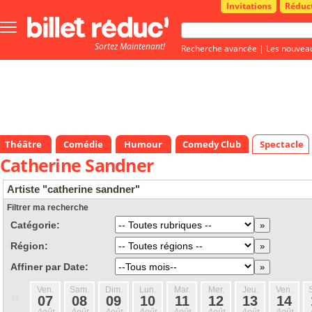
Invitations
Réduc
Bouton
menu
Sortez Maintenant!
principale
Recherche avancée
|
Les nouvea
Théâtre
Comédie
Humour
Comedy Club
Spectacle
Catherine Sandner
Artiste "catherine sandner"
Filtrer ma recherche
Catégorie:
Région:
Affiner par Date:
Ven.
Sam.
Dim.
Lun.
Mar.
Mer.
Jeu.
Ven.
«
07
08
09
10
11
12
13
14