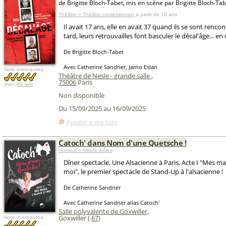
de Brigitte Bloch-Tabet, mis en scène par Brigitte Bloch-Tab
Théâtre > Théâtre contemporain
à partir de 18 ans
Il avait 17 ans, elle en avait 37 quand ils se sont rencon
tard, leurs retrouvailles font basculer le décal'âge... en 
De Brigitte Bloch-Tabet
Avec Catherine Sandner, Jarno Eslan
Note internautes:
Théâtre de Nesle - grande salle
,
75006
Paris
avec
49 avis
Non disponible
Du 15/09/2025 au 16/09/2025
Ajouter à ma liste
Catoch' dans Nom d'une Quetsche !
Humour > Meufs drôles
Dîner spectacle, Une Alsacienne à Paris, Acte I "Mes mari
moi", le premier spectacle de Stand-Up à l'alsacienne !
De Catherine Sandner
Avec Catherine Sandner alias Catoch'
Salle polyvalente de Goxwiller
,
Goxwiller (
67
)
Note internautes: