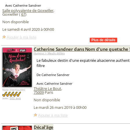
Avec Catherine Sandner
Salle polyvalente de Goxwiller
,
Goxwiller (
67
)
Non disponible
Le samedi 4 avril 2020 à 00h00
Ajouter à ma liste
Catherine Sandner dans Nom d'une quetsche 
Humour > Meufs drôles
Le fabuleux destin d'une expatriée alsacienne authent
filtre
De Catherine Sandner
Avec Catherine Sandner
Théâtre Le Bout
,
Note internautes:
75009
Paris
avec
502 avis
Non disponible
Le mardi 26 mars 2019 à 00h00
Ajouter à ma liste
Décal'âge