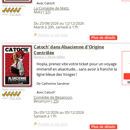
Avec Catoch
Note internautes:
La Comédie de Metz
,
Metz (
57
)
avec
502 avis
Du 25/08/2026 au 12/12/2026
Mardi à 20h, samedi à 17h
Ajouter à ma liste
Catoch' dans Alsacienne d'Origine
Contrôlée
Humour > Meufs drôles
Hopla, prenez vite votre ticket pour un voyage
immersif en alsacitude... sans avoir à franchir la
ligne bleue des Vosges !
v
De Catherine Sandner
Note internautes:
Avec Catoch'
Comédie de Besançon
,
avec
502 avis
Besançon (
25
)
Du 05/12/2026 au 05/12/2026
Samedi à 17h
Ajouter à ma liste