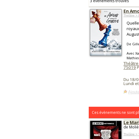
3 événements trouvés
En Amo
Théâtre > 
Quelle
royaux
August
De Gill
Avec Xa
Mathieu
Théâtre
75019
P
Du 18/0
Lundi e
Ajoute
Ces évènements ne sont pl
Le Mar
de Moliè
Théâtre > 