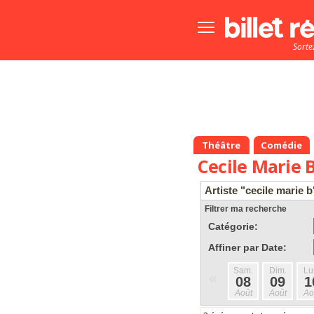
Bouton
menu
Sorte
principale
Théâtre
Comédie
Cecile Marie 
Artiste "cecile marie b
Filtrer ma recherche
Catégorie:
Affiner par Date:
Sam.
Dim.
Lu
«
08
09
1
Août
Août
Ao