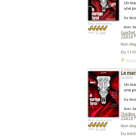
Un mar
une pi
De Mol
Note internautes:
Avec Xa
Guichet
avec
57 avis
75014
P
Non dis
Du 11/0
Ajoute
Le mar
Comédie
Un mar
une pi
De Mol
Avec Xa
Théâtre
75019
P
Note internautes:
Non dis
avec
57 avis
Du 04/0