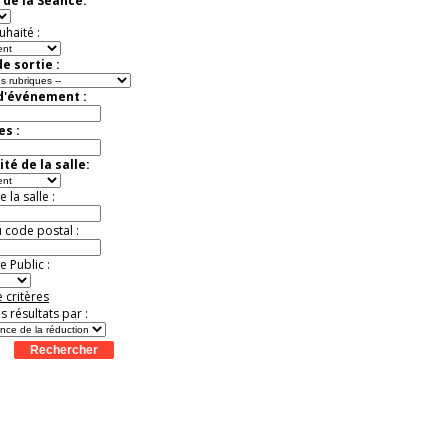
 de la Séance:
Jusqu'à -57%
uhaité :
e sortie :
 d'événement :
es :
té de la salle:
la salle :
u code postal :
 Public :
 critères
es résultats par :