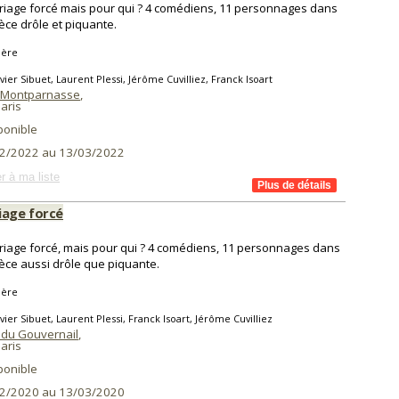
iage forcé mais pour qui ? 4 comédiens, 11 personnages dans
èce drôle et piquante.
ière
vier Sibuet, Laurent Plessi, Jérôme Cuvilliez, Franck Isoart
 Montparnasse
,
aris
ponible
2/2022 au 13/03/2022
r à ma liste
iage forcé
iage forcé, mais pour qui ? 4 comédiens, 11 personnages dans
èce aussi drôle que piquante.
ière
vier Sibuet, Laurent Plessi, Franck Isoart, Jérôme Cuvilliez
 du Gouvernail
,
aris
ponible
2/2020 au 13/03/2020