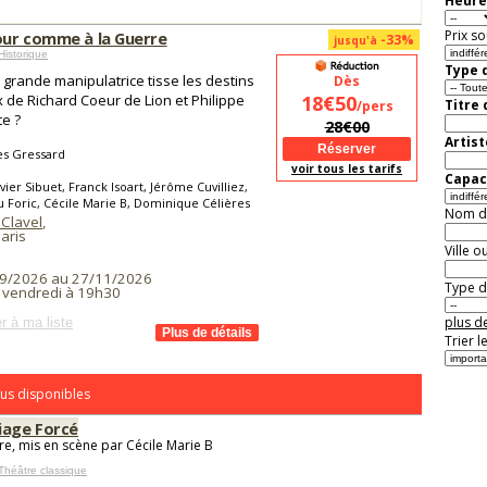
Heure
Prix so
ur comme à la Guerre
-33%
jusqu'à
Historique
Type d
 grande manipulatrice tisse les destins
Dès
 de Richard Coeur de Lion et Philippe
18€50
Titre
/pers
e ?
28€00
Artist
es Gressard
voir tous les tarifs
Capaci
vier Sibuet, Franck Isoart, Jérôme Cuvilliez,
 Foric, Cécile Marie B, Dominique Célières
Nom de 
 Clavel
,
aris
Ville o
9/2026 au 27/11/2026
Type de
t vendredi à 19h30
plus de
r à ma liste
Trier l
us disponibles
iage Forcé
re, mis en scène par Cécile Marie B
Théâtre classique