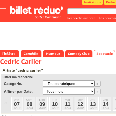
Invitations
Réduc
Bouton
menu
Sortez Maintenant!
principale
Recherche avancée
|
Les nouvea
Théâtre
Comédie
Humour
Comedy Club
Spectacle
Cedric Carlier
Artiste "cedric carlier"
Filtrer ma recherche
Catégorie:
Affiner par Date:
Ven.
Sam.
Dim.
Lun.
Mar.
Mer.
Jeu.
Ven.
«
07
08
09
10
11
12
13
14
Août
Août
Août
Août
Août
Août
Août
Août