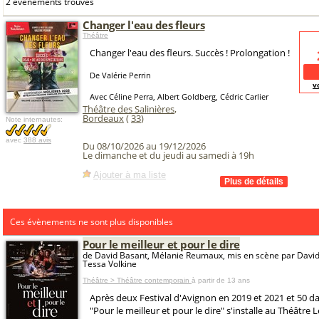
2 événements trouvés
Changer l'eau des fleurs
Théâtre
Changer l'eau des fleurs. Succès ! Prolongation !
De Valérie Perrin
v
Avec Céline Perra, Albert Goldberg, Cédric Carlier
Théâtre des Salinières
,
Bordeaux
(
33
)
Note internautes:
avec
388 avis
Du 08/10/2026 au 19/12/2026
Le dimanche et du jeudi au samedi à 19h
Ajouter à ma liste
Ces évènements ne sont plus disponibles
Pour le meilleur et pour le dire
de David Basant, Mélanie Reumaux, mis en scène par Davi
Tessa Volkine
Théâtre > Théâtre contemporain
à partir de 13 ans
Après deux Festival d'Avignon en 2019 et 2021 et 50 d
"Pour le meilleur et pour le dire" s'installe au Théâtre L