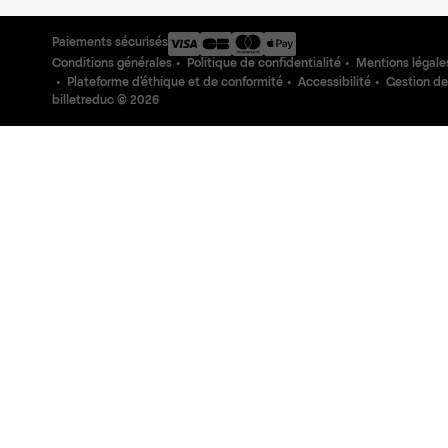
Paiements sécurisés
Conditions générales
Politique de confidentialité
Mentions légale
Plateforme d'éthique et de conformité
Accessibilité
Gestion de
billetreduc ©
2026