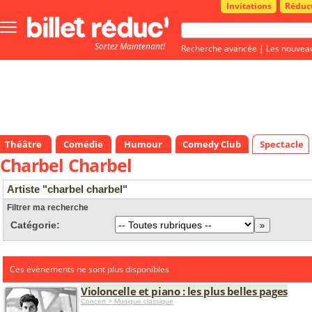
Invitations
Réduc
Bouton
menu
Sortez Maintenant!
principale
Recherche avancée
|
Les nouvea
Théâtre
Comédie
Humour
Comedy Club
Spectacle
Charbel Charbel
Artiste "charbel charbel"
Filtrer ma recherche
Catégorie:
Ces évènements ne sont plus disponibles
Violoncelle et piano : les plus belles pages
Concert > Musique classique