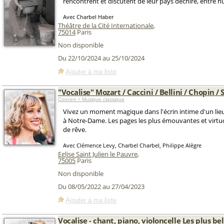
rencontrent et discutent de leur pays déchiré, entre h
Avec Charbel Haber
Théâtre de la Cité Internationale
,
75014
Paris
Non disponible
Du 22/10/2024 au 25/10/2024
Ajouter à ma liste
"Vocalise" Mozart / Caccini / Bellini / Chopin / 
Concert > Musique classique
Vivez un moment magique dans l'écrin intime d'un lieu
à Notre-Dame. Les pages les plus émouvantes et virtu
de rêve.
Avec Clémence Levy, Charbel Charbel, Philippe Alègre
Eglise Saint Julien le Pauvre
,
75005
Paris
Non disponible
Du 08/05/2022 au 27/04/2023
Ajouter à ma liste
Vocalise - chant, piano, violoncelle Les plus b