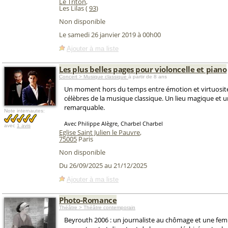
Le Triton
,
Les Lilas (
93
)
Non disponible
Le samedi 26 janvier 2019 à 00h00
Ajouter à ma liste
Les plus belles pages pour violoncelle et piano
Concert > Musique classique
à partir de 8 ans
Un moment hors du temps entre émotion et virtuosité
célèbres de la musique classique. Un lieu magique et 
remarquable.
Note internautes:
Avec Philippe Alègre, Charbel Charbel
avec
1 avis
Eglise Saint Julien le Pauvre
,
75005
Paris
Non disponible
Du 26/09/2025 au 21/12/2025
Ajouter à ma liste
Photo-Romance
Théâtre > Théâtre contemporain
Beyrouth 2006 : un journaliste au chômage et une fem