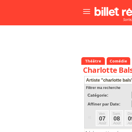
Bouton
menu
Sorte
principale
Théâtre
Comédie
Charlotte Bal
Artiste "charlotte bals
Filtrer ma recherche
Catégorie:
Affiner par Date:
Ven.
Sam.
Di
«
07
08
0
Août
Août
Ao