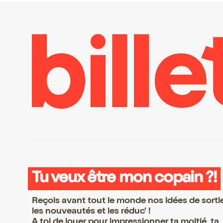
Tu veux être mon copain ?!
Reçois avant tout le monde nos idées de sorti
les nouveautés et les réduc' !
A toi de jouer pour impressionner ta moitié, ta