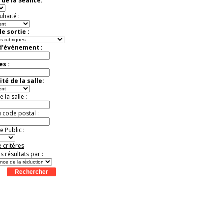
 de la Séance:
Jusqu'à -37%
uhaité :
e sortie :
 d'événement :
es :
té de la salle:
la salle :
u code postal :
 Public :
 critères
es résultats par :