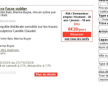
Heure
Prix so
 se fasse oublier
otte Bals, Marina Buyse, mis en scène par
RSA / Demandeur
e Bals
Type d
emploi / Etudiant - 25
ans / Jeunes - 18 ans
Seul en scène
Titre
Dès
quête théâtrale sensible sur les traces
6€20
/pers
sculptrice Camille Claudel.
Artist
lotte Bals, Marina Buyse
voir tous les tarifs
Capaci
arina Buyse
Nom de 
 des Autrices
,
aris
Ville o
0/2026 au 25/10/2026
Type de
i et samedi à 21h, dimanche à 17h
plus de
r à ma liste
Trier l