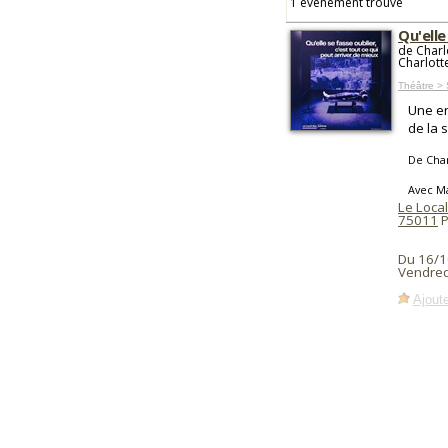
1 événement trouvé
Qu'elle
de Charl
Charlott
Théâtre > 
Une en
de la 
De Char
Avec M
Le Local
75011
P
Du 16/1
Vendred
Ajoute