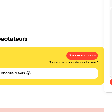
spectateurs
Donner mon avis
Connecte-toi pour donner ton avis !
s encore d'avis 😭