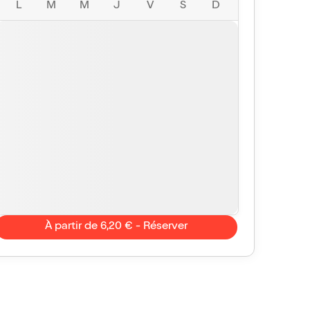
L
M
M
J
V
S
D
À partir de 6,20 € - Réserver