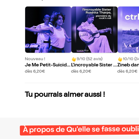
Nouveau !
9/10 (52 avis)
10/10 (3
Je Me Petit-Suicide
L'incroyable Sister R
Zineb dan
au Chocolat
osetta Tharpe
dès 6,20€
dès 6,20€
dès 6,20€
Tu pourrais aimer aussi !
À propos de Qu'elle se fasse oubl