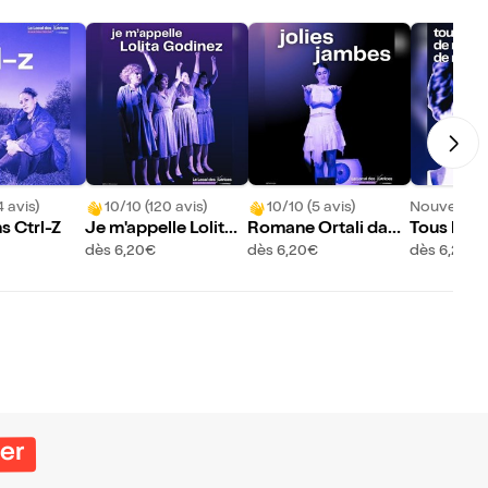
4 avis)
10/10 (120 avis)
10/10 (5 avis)
Nouveau !
s Ctrl-Z
Je m'appelle Lolita
Romane Ortali dans
Tous les 
Godinez
Jolies jambes
dès 6,20€
dès 6,20€
dès 6,20€
ier