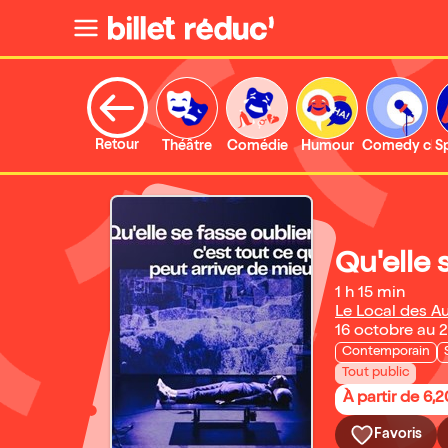
Retour
Théâtre
Comédie
Humour
Comedy clu
S
Qu'elle 
1 h 15 min
Le Local des Au
16 octobre au 
Contemporain
Tout public
À partir de 6,
Favoris