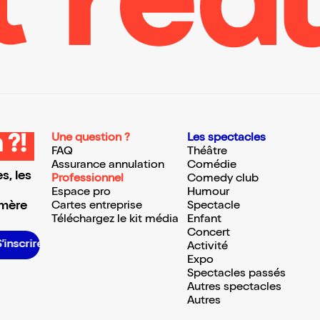
Une question ?
Les spectacles
 ?!
FAQ
Théâtre
Assurance annulation
Comédie
s, les
Professionnel
Comedy club
Espace pro
Humour
 mère
Cartes entreprise
Spectacle
Téléchargez le kit média
Enfant
Concert
S’inscrire S’inscrire S’inscrire S’inscrire S’inscrire S’inscrire S’inscrire S’inscrire S’inscrire S’inscrire S’inscrire S’inscrire
Activité
Expo
Spectacles passés
Autres spectacles
Autres