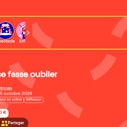
b
pectacle
Enfant
Concert
Activité
Expo et musée
se fasse oublier
trices
25 octobre 2026
Seul en scène
Réflexion
20 €
Partager