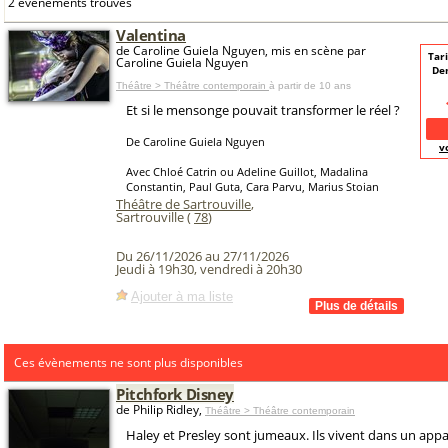
2 événements trouvés
Valentina
de Caroline Guiela Nguyen, mis en scène par
Tari
Caroline Guiela Nguyen
De
Théâtre > Théâtre contemporain
à partir de 10 ans
Et si le mensonge pouvait transformer le réel ?
De Caroline Guiela Nguyen
v
Avec Chloé Catrin ou Adeline Guillot, Madalina
Constantin, Paul Guta, Cara Parvu, Marius Stoian
Théâtre de Sartrouville
,
Sartrouville (
78
)
Du 26/11/2026 au 27/11/2026
Jeudi à 19h30, vendredi à 20h30
Ajouter à ma liste
Ces évènements ne sont plus disponibles
Pitchfork Disney
de Philip Ridley,
Théâtre > Théâtre contemporain
Haley et Presley sont jumeaux. Ils vivent dans un app