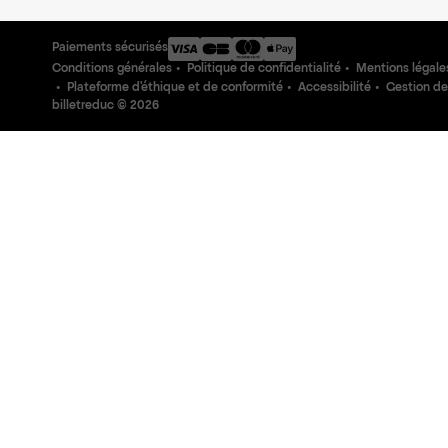
Paiements sécurisés
Conditions générales
Politique de confidentialité
Mentions légale
Plateforme d'éthique et de conformité
Accessibilité
Gestion de
billetreduc ©
2026