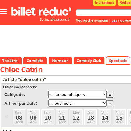
Invitations
Réduc
Bouton
menu
Sortez Maintenant!
principale
Recherche avancée
|
Les nouvea
Théâtre
Comédie
Humour
Comedy Club
Spectacle
Chloe Catrin
Artiste "chloe catrin"
Filtrer ma recherche
Catégorie:
Affiner par Date:
Sam.
Dim.
Lun.
Mar.
Mer.
Jeu.
Ven.
Sam.
«
08
09
10
11
12
13
14
15
Août
Août
Août
Août
Août
Août
Août
Août