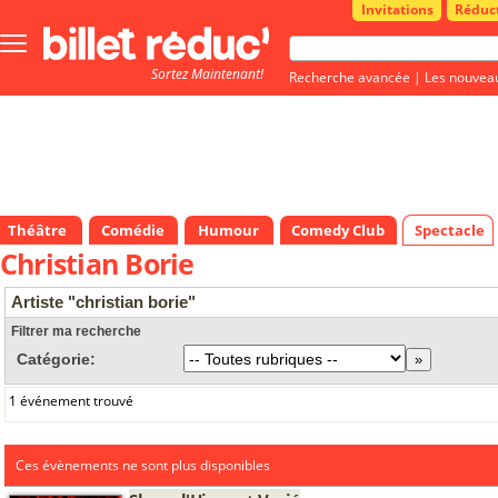
Invitations
Réduc
Bouton
menu
Sortez Maintenant!
principale
Recherche avancée
|
Les nouvea
Théâtre
Comédie
Humour
Comedy Club
Spectacle
Christian Borie
Artiste "christian borie"
Filtrer ma recherche
Catégorie:
1 événement trouvé
Ces évènements ne sont plus disponibles