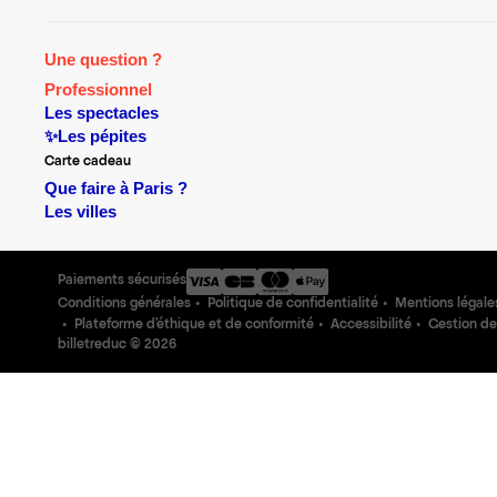
Une question ?
Professionnel
Les spectacles
✨Les pépites
Carte cadeau
Que faire à Paris ?
Les villes
Paiements sécurisés
Conditions générales
Politique de confidentialité
Mentions légale
Plateforme d'éthique et de conformité
Accessibilité
Gestion de
billetreduc ©
2026