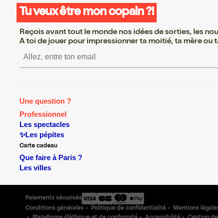
Tu veux être mon copain ?!
Reçois avant tout le monde nos idées de sorties, les nouv
A toi de jouer pour impressionner ta moitié, ta mère ou ta
S’inscrire S’inscrire S’ins
Une question ?
Professionnel
Les spectacles
✨Les pépites
Carte cadeau
Que faire à Paris ?
Les villes
Paiements sécurisés
Conditions générales
Politique de confidentialité
Mentions légale
Plateforme d'éthique et de conformité
Accessibilité
Gestion de