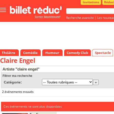
Invitations
Réduc
Bouton
menu
Sortez Maintenant!
principale
Recherche avancée
|
Les nouvea
Théâtre
Comédie
Humour
Comedy Club
Spectacle
Claire Engel
Artiste "claire engel"
Filtrer ma recherche
Catégorie:
2 événements trouvés
Ces évènements ne sont plus disponibles