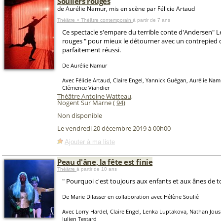
Souliers rouges
de Aurélie Namur, mis en scène par Félicie Artaud
Théâtre > Théâtre contemporain
à partir de 7 ans
Ce spectacle s'empare du terrible conte d'Andersen" L
rouges " pour mieux le détourner avec un contrepied
parfaitement réussi.
De Aurélie Namur
Avec Félicie Artaud, Claire Engel, Yannick Guégan, Aurélie Namu
Clémence Viandier
Théâtre Antoine Watteau
,
Nogent Sur Marne (
94
)
Non disponible
Le vendredi 20 décembre 2019 à 00h00
Ajouter à ma liste
Peau d'âne, la fête est finie
Théâtre
à partir de 10 ans
" Pourquoi c'est toujours aux enfants et aux ânes de tou
De Marie Dilasser en collaboration avec Hélène Soulié
Avec Lorry Hardel, Claire Engel, Lenka Luptakova, Nathan Jous
Julien Testard