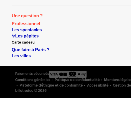
Une question ?
Professionnel
Les spectacles
✨Les pépites
Carte cadeau
Que faire à Paris ?
Les villes
Paiements sécurisés
Conditions générales
Politique de confidentialité
Mentions légale
Plateforme d'éthique et de conformité
Accessibilité
Gestion de
billetreduc ©
2026