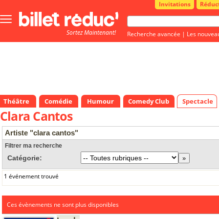
Invitations
Réduc
Bouton
menu
Sortez Maintenant!
principale
Recherche avancée
|
Les nouvea
Théâtre
Comédie
Humour
Comedy Club
Spectacle
Clara Cantos
Artiste "clara cantos"
Filtrer ma recherche
Catégorie:
1 événement trouvé
Ces évènements ne sont plus disponibles