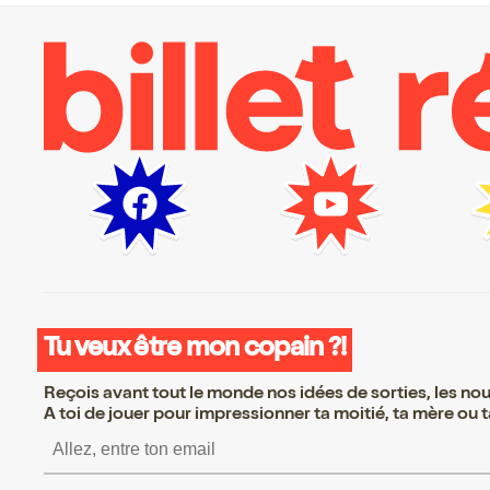
Tu veux être mon copain ?!
Reçois avant tout le monde nos idées de sorties, les nouv
A toi de jouer pour impressionner ta moitié, ta mère ou ta
S’inscrire S’inscrire S’