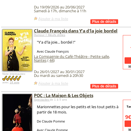
Du 19/09/2026 au 20/06/2027
Samedi à 17h, dimanche à 11h
Ajouter à ma liste
Claude François dans Y'a d'la joie bordel
Humour > Meufs drôles
"Y'a d'la joie... bordel !"
Avec Claude François
La Compagnie du Café-Théâtre - Petite salle
,
Nantes
(
44
)
v
Du 26/01/2027 au 30/01/2027
Note internautes:
Du mardi au samedi à 20h30
avec
18 avis
Ajouter à ma liste
POC : La Maison & Les Objets
Spectacles
de 1 à 5 ans
Marionnettes pour les petits et les tout petits à
Tar
partir de 18 mois.
9€
De Claude Pomme
v
Avec Claude Pomme