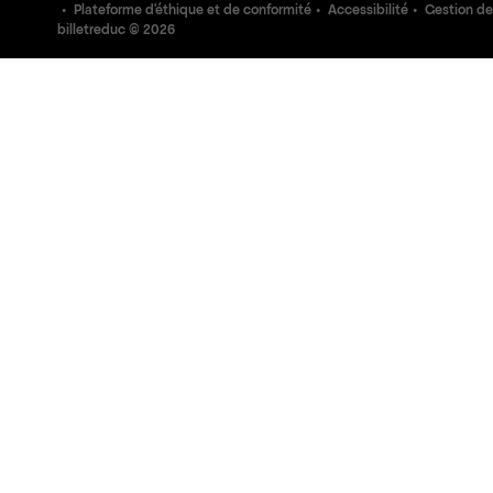
Plateforme d'éthique et de conformité
Accessibilité
Gestion de
billetreduc ©
2026