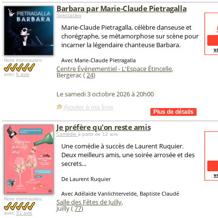
Barbara par Marie-Claude Pietragalla
Spectacles
Marie-Claude Pietragalla, célèbre danseuse et
chorégraphe, se métamorphose sur scène pour
incarner la légendaire chanteuse Barbara.
v
Avec Marie-Claude Pietragalla
Note internautes:
Centre Événementiel - L'Espace Étincelle
,
Bergerac (
24
)
avec
6 avis
Le samedi 3 octobre 2026 à 20h00
Ajouter à ma liste
Je préfère qu'on reste amis
Comédie
à partir de 12 ans
Une comédie à succès de Laurent Ruquier.
Deux meilleurs amis, une soirée arrosée et des
secrets...
v
De Laurent Ruquier
Avec Adélaïde Vanlichtervelde, Baptiste Claudé
Note internautes:
Salle des Fêtes de Juilly
,
Juilly (
77
)
avec
31 avis