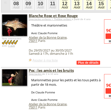
«
08
09
10
11
12
13
14
15
Août
Août
Août
Août
Août
Août
Août
Août
Blanche Rose et Rose Rouge
Spectacles enfants > Théâtre enfant
à partir de 4 ans
Théâtre et marionnettes
9€
Avec Claude Pomme
Atelier de la Bonne Graine
,
Note internautes:
75011
Paris
v
avec
1 avis
Du 29/05/2027 au 30/05/2027
Samedi à 17h, dimanche à 11h
Ajouter à ma liste
Poc : les amis et les bruits
Spectacles
de 2 à 10 ans
Marionnettes pour les petits et les tous petits à
partir de 18 mois.
9€
De Claude Pomme
v
Avec Claude Pomme
Atelier de la Bonne Graine
,
75011
Paris