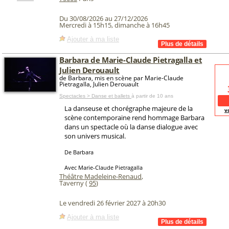
Du 30/08/2026 au 27/12/2026
Mercredi à 15h15, dimanche à 16h45
Ajouter à ma liste
Barbara de Marie-Claude Pietragalla et
Julien Derouault
de Barbara, mis en scène par Marie-Claude
Pietragalla, Julien Derouault
Spectacles > Danse et ballets
à partir de 10 ans
La danseuse et chorégraphe majeure de la
v
scène contemporaine rend hommage Barbara
dans un spectacle où la danse dialogue avec
son univers musical.
De Barbara
Avec Marie-Claude Pietragalla
Théâtre Madeleine-Renaud
,
Taverny (
95
)
Le vendredi 26 février 2027 à 20h30
Ajouter à ma liste