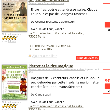
Spectacles > Spectacle musical
Entre rires, poésie et tendresse, suivez Claude
Lauri sur les pas de Georges Brassens !
De Georges Brassens, Claude Lauri
Avec Claude Lauri, Zabelle
v
La Comédie Saint Michel - petite salle
,
Note internautes:
75005
Paris
avec
24 avis
Du 30/08/2026 au 30/08/2026
Dimanche à 18h
Ajouter à ma liste
Pierrot et le rire magique
Spectacles enfants > Mime et marionnette enfant
à partir de 3
ans
Imaginez deux chanteurs, Zabelle et Claude, un
9€
peu débordés par cette insolente marionnette
et prêts à tout pour vous faire rire !
v
De Claude Lauri
Avec Claude Lauri, Zabelle
Note internautes:
La Comédie Saint Michel - petite salle
,
75005
Paris
avec
15 avis