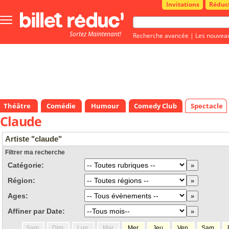
Invitations
Réduc
Bouton
menu
Sortez Maintenant!
principale
Recherche avancée
|
Les nouvea
Théâtre
Comédie
Humour
Comedy Club
Spectacle
Claude
Artiste "claude"
Filtrer ma recherche
Catégorie:
Région:
Ages:
Affiner par Date:
Sam.
Dim.
Lun.
Mar.
Mer.
Jeu.
Ven.
Sam.