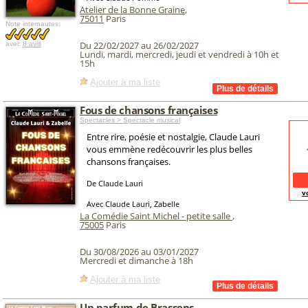
Atelier de la Bonne Graine
,
75011
Paris
Note internautes:
Du 22/02/2027 au 26/02/2027
avec
8 avis
Lundi, mardi, mercredi, jeudi et vendredi à 10h et
15h
Ajouter à ma liste
Fous de chansons françaises
Spectacles > Spectacle musical
Entre rire, poésie et nostalgie, Claude Lauri
vous emmène redécouvrir les plus belles
chansons françaises.
De Claude Lauri
v
Avec Claude Lauri, Zabelle
La Comédie Saint Michel - petite salle
,
75005
Paris
Du 30/08/2026 au 03/01/2027
Mercredi et dimanche à 18h
Ajouter à ma liste
Un parfum de Brassens