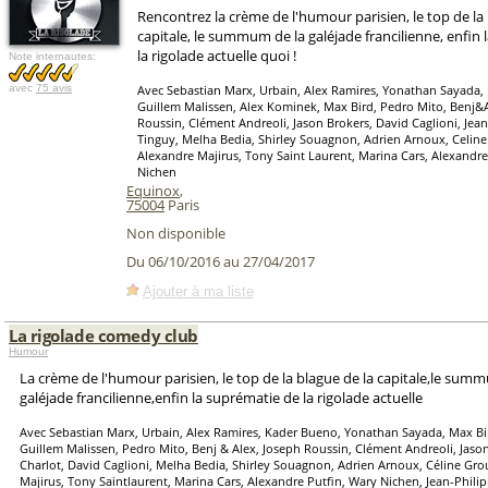
Rencontrez la crème de l'humour parisien, le top de la 
capitale, le summum de la galéjade francilienne, enfin
la rigolade actuelle quoi !
Note internautes:
avec
75 avis
Avec Sebastian Marx, Urbain, Alex Ramires, Yonathan Sayada,
Guillem Malissen, Alex Kominek, Max Bird, Pedro Mito, Benj&A
Roussin, Clément Andreoli, Jason Brokers, David Caglioni, Jea
Tinguy, Melha Bedia, Shirley Souagnon, Adrien Arnoux, Celine
Alexandre Majirus, Tony Saint Laurent, Marina Cars, Alexandre
Nichen
Equinox
,
75004
Paris
Non disponible
Du 06/10/2016 au 27/04/2017
Ajouter à ma liste
La rigolade comedy club
Humour
La crème de l'humour parisien, le top de la blague de la capitale,le sum
galéjade francilienne,enfin la suprématie de la rigolade actuelle
Avec Sebastian Marx, Urbain, Alex Ramires, Kader Bueno, Yonathan Sayada, Max Bi
Guillem Malissen, Pedro Mito, Benj & Alex, Joseph Roussin, Clément Andreoli, Jaso
Charlot, David Caglioni, Melha Bedia, Shirley Souagnon, Adrien Arnoux, Céline Gro
Majirus, Tony Saintlaurent, Marina Cars, Alexandre Putfin, Wary Nichen, Jean-Phili