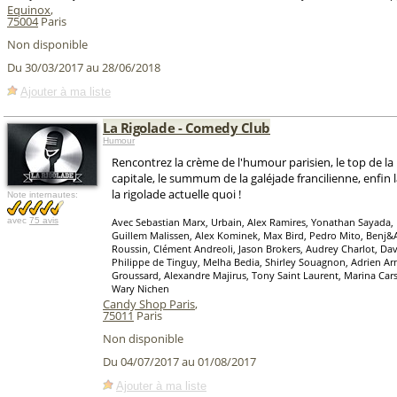
Equinox
,
75004
Paris
Non disponible
Du 30/03/2017 au 28/06/2018
Ajouter à ma liste
La Rigolade - Comedy Club
Humour
Rencontrez la crème de l'humour parisien, le top de la 
capitale, le summum de la galéjade francilienne, enfin
la rigolade actuelle quoi !
Note internautes:
avec
75 avis
Avec Sebastian Marx, Urbain, Alex Ramires, Yonathan Sayada,
Guillem Malissen, Alex Kominek, Max Bird, Pedro Mito, Benj&A
Roussin, Clément Andreoli, Jason Brokers, Audrey Charlot, Davi
Philippe de Tinguy, Melha Bedia, Shirley Souagnon, Adrien Ar
Groussard, Alexandre Majirus, Tony Saint Laurent, Marina Cars
Wary Nichen
Candy Shop Paris
,
75011
Paris
Non disponible
Du 04/07/2017 au 01/08/2017
Ajouter à ma liste