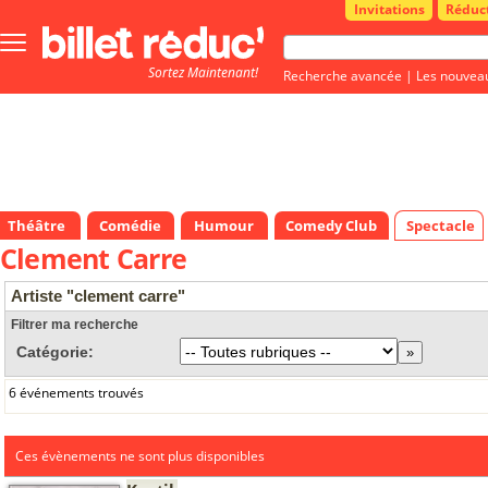
Invitations
Réduc
Bouton
menu
Sortez Maintenant!
principale
Recherche avancée
|
Les nouvea
Théâtre
Comédie
Humour
Comedy Club
Spectacle
Clement Carre
Artiste "clement carre"
Filtrer ma recherche
Catégorie:
6 événements trouvés
Ces évènements ne sont plus disponibles