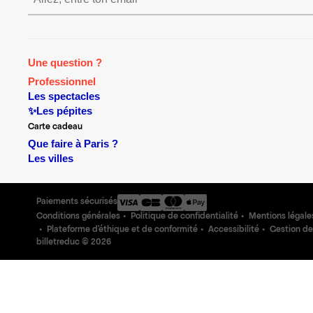
S’inscrire S’inscrire S’inscr
Une question ?
Professionnel
Les spectacles
✨Les pépites
Carte cadeau
Que faire à Paris ?
Les villes
Paiements sécurisés
Conditions générales
Politique de confidentialité
Mentions légale
Plateforme d'éthique et de conformité
Accessibilité
Gestion de
billetreduc ©
2026