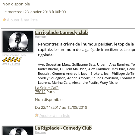
Non disponible
Le mercredi 23 janvier 2019 à 00h00
Ajouter à ma liste
La rigolade Comedy club
Humour
Rencontrez la crème de l'humour parisien, le top de la 
capitale, le summum de la galéjade francilienne, la sup
rigolade !
Note internautes:
avec
75 avis
Avec Sebastian Marx, Guillaume Bats, Urbain, Alex Ramires, Y
Kader Bueno, Guillem Malissen, Alex Kominek, Max Bird, Pedr
Roussin, Clément Andreoli, Jason Brokers, Jean-Philippe de Ti
Shirley Souagnon, Adrien Arnoux, Celine Groussard, Thomas W
Laurent, Marina Cars, Alexandre Putfin, Wary Nichen
La Seine Café
,
75012
Paris
Non disponible
Du 22/11/2017 au 15/08/2018
Ajouter à ma liste
La Rigolade - Comedy Club
Humour