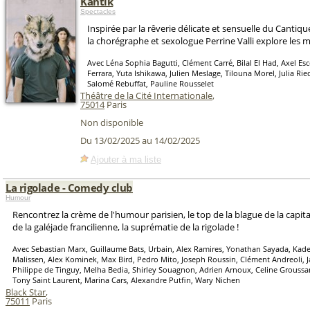
Kantik
Spectacles
Inspirée par la rêverie délicate et sensuelle du Cantiqu
la chorégraphe et sexologue Perrine Valli explore les m
Avec Léna Sophia Bagutti, Clément Carré, Bilal El Had, Axel Esc
Ferrara, Yuta Ishikawa, Julien Meslage, Tilouna Morel, Julia Ried
Salomé Rebuffat, Pauline Rousselet
Théâtre de la Cité Internationale
,
75014
Paris
Non disponible
Du 13/02/2025 au 14/02/2025
Ajouter à ma liste
La rigolade - Comedy club
Humour
Rencontrez la crème de l'humour parisien, le top de la blague de la capi
de la galéjade francilienne, la suprématie de la rigolade !
Avec Sebastian Marx, Guillaume Bats, Urbain, Alex Ramires, Yonathan Sayada, Kad
Malissen, Alex Kominek, Max Bird, Pedro Mito, Joseph Roussin, Clément Andreoli, J
Philippe de Tinguy, Melha Bedia, Shirley Souagnon, Adrien Arnoux, Celine Groussa
Tony Saint Laurent, Marina Cars, Alexandre Putfin, Wary Nichen
Black Star
,
75011
Paris