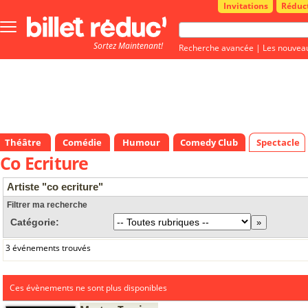
Invitations
Réduc
Bouton
menu
Sortez Maintenant!
principale
Recherche avancée
|
Les nouvea
Théâtre
Comédie
Humour
Comedy Club
Spectacle
Co Ecriture
Artiste "co ecriture"
Filtrer ma recherche
Catégorie:
3 événements trouvés
Ces évènements ne sont plus disponibles