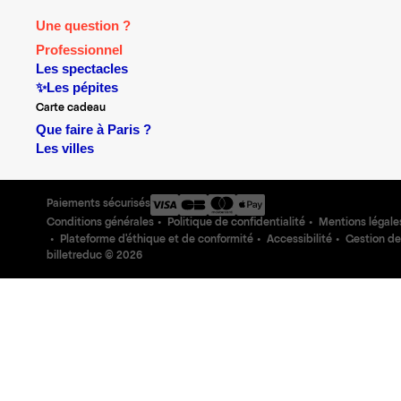
Une question ?
Professionnel
Les spectacles
✨Les pépites
Carte cadeau
Que faire à Paris ?
Les villes
Paiements sécurisés
Conditions générales
Politique de confidentialité
Mentions légale
Plateforme d'éthique et de conformité
Accessibilité
Gestion de
billetreduc ©
2026