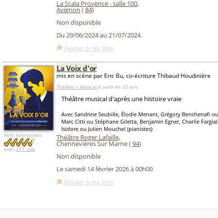
La Scala Provence - salle 100
,
Avignon
(
84
)
Non disponible
Du 29/06/2024 au 21/07/2024
Ajouter à ma liste
La Voix d'or
mis en scène par Eric Bu, co-écriture Thibaud Houdinière
Théâtre > Musical
à partir de 12 ans
Théâtre musical d'après une histoire vraie
Avec Sandrine Seubille, Élodie Menant, Grégory Benchenafi ou
Marc Citti ou Stéphane Giletta, Benjamin Egner, Charlie Fargia
Isidore ou Julien Mouchel (pianistes)
Note internautes:
Théâtre Roger Lafaille
,
Chennevières Sur Marne (
94
)
avec
177 avis
Non disponible
Le samedi 14 février 2026 à 00h00
Ajouter à ma liste