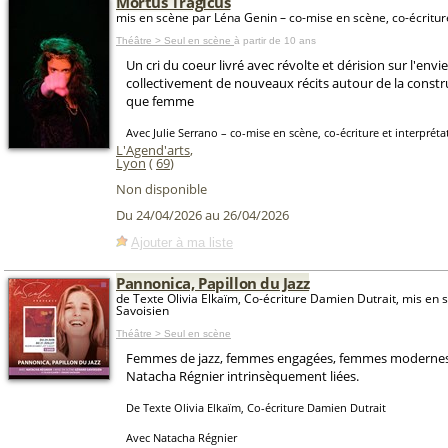
Mortus Tragicus
mis en scène par Léna Genin – co-mise en scène, co-écritur
Théâtre > Seul en scène
à partir de 10 ans
Un cri du coeur livré avec révolte et dérision sur l'envi
collectivement de nouveaux récits autour de la constr
que femme
Avec Julie Serrano – co-mise en scène, co-écriture et interpréta
L'Agend'arts
,
Lyon
(
69
)
Non disponible
Du 24/04/2026 au 26/04/2026
Ajouter à ma liste
Pannonica, Papillon du Jazz
de Texte Olivia Elkaïm, Co-écriture Damien Dutrait, mis en
Savoisien
Théâtre > Seul en scène
Femmes de jazz, femmes engagées, femmes modernes
Natacha Régnier intrinsèquement liées.
De Texte Olivia Elkaïm, Co-écriture Damien Dutrait
Avec Natacha Régnier