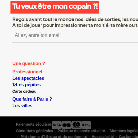
Tu veux être mon copain ?!
Reçois avant tout le monde nos idées de sorties, les nouv
A toi de jouer pour impressionner ta moitié, ta mère ou ta
S’inscrire S’inscrire S’inscr
Une question ?
Professionnel
Les spectacles
✨Les pépites
Carte cadeau
Que faire à Paris ?
Les villes
Paiements sécurisés
Conditions générales
Politique de confidentialité
Mentions légale
Plateforme d'éthique et de conformité
Accessibilité
Gestion de