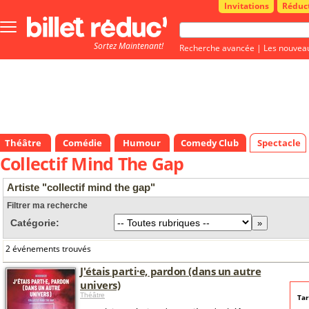
Invitations
Réduc
Bouton
menu
Sortez Maintenant!
principale
Recherche avancée
|
Les nouvea
Théâtre
Comédie
Humour
Comedy Club
Spectacle
Collectif Mind The Gap
Artiste "collectif mind the gap"
Filtrer ma recherche
Catégorie:
2 événements trouvés
J'étais parti·e, pardon (dans un autre
univers)
Théâtre
Tar