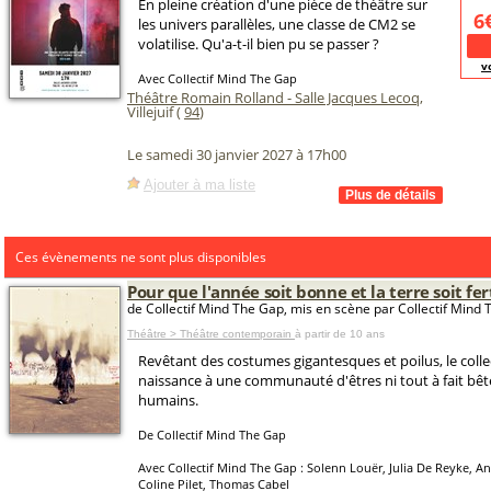
En pleine création d'une pièce de théâtre sur
6
les univers parallèles, une classe de CM2 se
volatilise. Qu'a-t-il bien pu se passer ?
v
Avec Collectif Mind The Gap
Théâtre Romain Rolland - Salle Jacques Lecoq
,
Villejuif (
94
)
Le samedi 30 janvier 2027 à 17h00
Ajouter à ma liste
Ces évènements ne sont plus disponibles
Pour que l'année soit bonne et la terre soit fer
de Collectif Mind The Gap, mis en scène par Collectif Mind
Théâtre > Théâtre contemporain
à partir de 10 ans
Revêtant des costumes gigantesques et poilus, le colle
naissance à une communauté d'êtres ni tout à fait bêtes
humains.
De Collectif Mind The Gap
Avec Collectif Mind The Gap : Solenn Louër, Julia De Reyke, 
Coline Pilet, Thomas Cabel