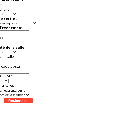
de la Séance:
Jules Verne, Le
Voyage
Extraordinaire
uhaité :
Activité à vivre !
Promo exclusive ! .
e sortie :
Jusqu'à -13%
d'événement :
es :
té de la salle:
la salle :
u code postal :
 Public :
 critères
es résultats par :