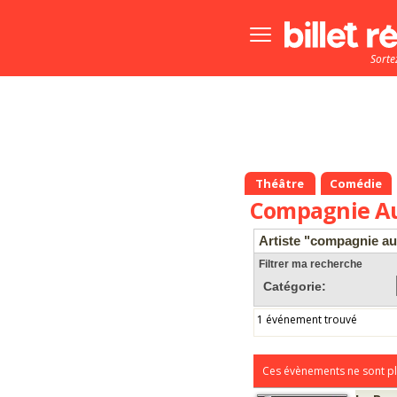
Bouton
menu
Sorte
principale
Théâtre
Comédie
Compagnie Au 
Artiste "compagnie au 
Filtrer ma recherche
Catégorie:
1 événement trouvé
Ces évènements ne sont pl