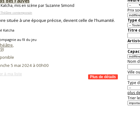
as des Fauves
Heure 
 Katcha, mis en scène par Suzanne Simond
Prix so
 Théâtre contemporain
oire située à une époque précise, devient celle de l'humanité.
Type d
Titre 
é Katcha
ompagnie au fil du jeu
Artist
Théâtre
,
69
)
Capaci
ponible
Nom de 
anche 5 mai 2024 à 00h00
Ville o
er à ma liste
Type de
plus de
Trier l