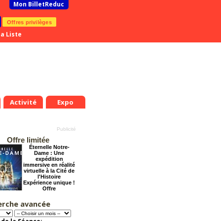
Mon BilletReduc
Offres privilèges
a Liste
Activité
Expo
Offre limitée
Éternelle Notre-
Dame : Une
expédition
immersive en réalité
virtuelle à la Cité de
l'Histoire
Expérience unique !
Offre
promotionnelle.
Jusqu'à -35%
erche avancée
Le Grand Hôtel des
Rêves présente :