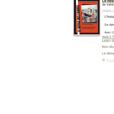
Le Rep
de Vahé
Théâtre >
L'hist
De Vah
Avec C
Acte 2 
Lyon
(
Non dis
Le dim
Ajout