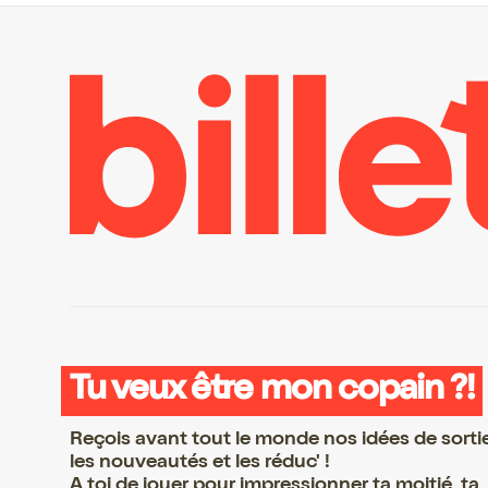
Tu veux être mon copain ?!
Reçois avant tout le monde nos idées de sorti
les nouveautés et les réduc' !
A toi de jouer pour impressionner ta moitié, ta