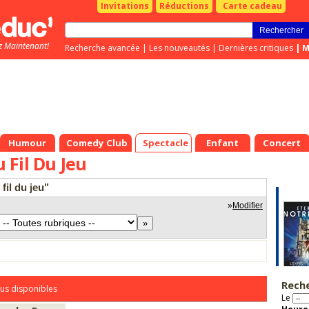
Invitations
Réductions
Carte cadeau
z Maintenant!
Recherche avancée
|
Les nouveautés
|
Dernières critiques
|
M
Humour
Comedy Club
Spectacle
Enfant
Concert
Fil Du Jeu
fil du jeu"
»
Modifier
Rech
us disponibles
Le