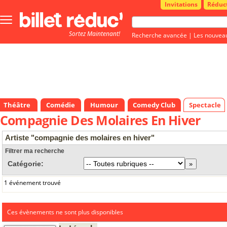
Invitations
Réduc
Bouton
menu
Sortez Maintenant!
principale
Recherche avancée
|
Les nouvea
Théâtre
Comédie
Humour
Comedy Club
Spectacle
Compagnie Des Molaires En Hiver
Artiste "compagnie des molaires en hiver"
Filtrer ma recherche
Catégorie:
1 événement trouvé
Ces évènements ne sont plus disponibles