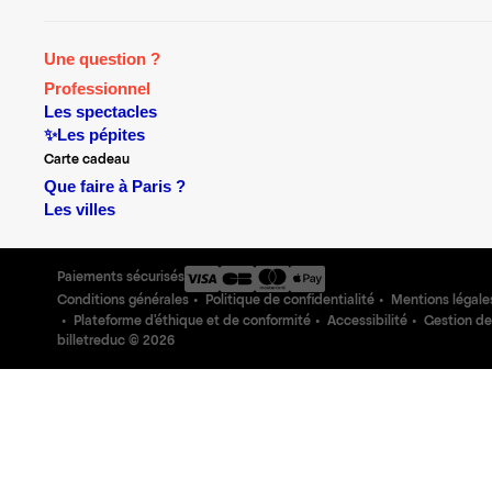
Une question ?
Professionnel
Les spectacles
✨Les pépites
Carte cadeau
Que faire à Paris ?
Les villes
Paiements sécurisés
Conditions générales
Politique de confidentialité
Mentions légale
Plateforme d'éthique et de conformité
Accessibilité
Gestion de
billetreduc ©
2026