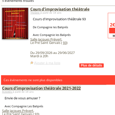
5 événements trouvés
Cours d'improvisation théâtrale
Théâtre
à partir de 18 ans
Cours d'improvisation théâtrale 93
2€
De Compagnie les Baliprés
Avec Compagnie les Baliprés
v
Salle Jacques Prévert
,
Le Pré Saint Gervais (
93
)
Du 29/09/2026 au 29/06/2027
Mardi à 20h
Ajouter à ma liste
Ces évènements ne sont plus disponibles
Cours d'improvisation théâtrale 2021-2022
Activités
à partir de 18 ans
Envie de vous amuser ?
Avec Compagnie Les Baliprés
Salle Jacques Prévert
,
Le Pré Saint Gervais (
93
)