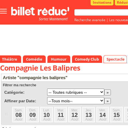
Invitations
Réduc
Bouton
menu
Sortez Maintenant!
principale
Recherche avancée
|
Les nouvea
Théâtre
Comédie
Humour
Comedy Club
Spectacle
Compagnie Les Balipres
Artiste "compagnie les balipres"
Filtrer ma recherche
Catégorie:
Affiner par Date:
Sam.
Dim.
Lun.
Mar.
Mer.
Jeu.
Ven.
Sam.
«
08
09
10
11
12
13
14
15
Août
Août
Août
Août
Août
Août
Août
Août