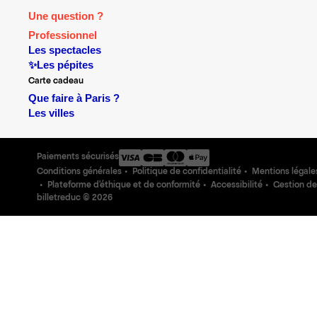
Une question ?
Professionnel
Les spectacles
✨Les pépites
Carte cadeau
Que faire à Paris ?
Les villes
Paiements sécurisés
Conditions générales
Politique de confidentialité
Mentions légale
Plateforme d'éthique et de conformité
Accessibilité
Gestion de
billetreduc ©
2026