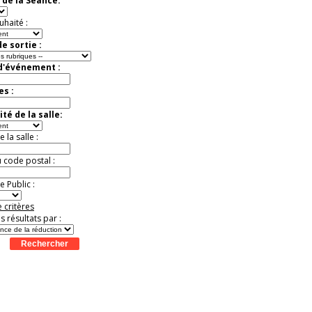
 de la Séance:
Jusqu'à -13%
uhaité :
e sortie :
 d'événement :
es :
té de la salle:
la salle :
u code postal :
 Public :
 critères
es résultats par :