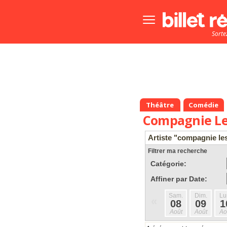
Bouton
menu
Sorte
principale
Théâtre
Comédie
Compagnie Les
Artiste "compagnie les
Filtrer ma recherche
Catégorie:
Affiner par Date:
Sam.
Dim.
Lu
«
08
09
1
Août
Août
Ao