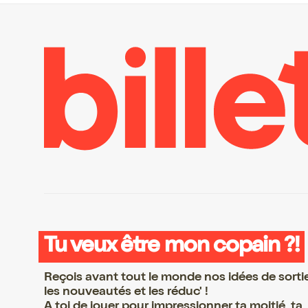
Tu veux être mon copain ?!
Reçois avant tout le monde nos idées de sorti
les nouveautés et les réduc' !
A toi de jouer pour impressionner ta moitié, ta