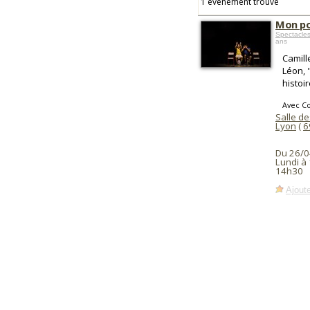
1 événement trouvé
Mon p
Spectacles
ans
Camill
Léon, 
histoir
Avec Co
Salle d
Lyon
(
6
Du 26/0
Lundi à
14h30
Ajoute