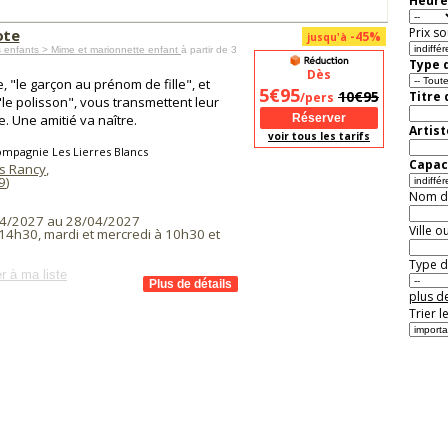
Heure
Prix so
ote
-45%
jusqu'à
 enfants > Mime et marionnette enfant
à partir de 3
Type d
Dès
e, "le garçon au prénom de fille", et
5€95
10€95
Titre
/pers
"le polisson", vous transmettent leur
e. Une amitié va naître.
Artist
voir tous les tarifs
mpagnie Les Lierres Blancs
Capaci
es Rancy
,
9
)
Nom de 
4/2027 au 28/04/2027
Ville o
 14h30, mardi et mercredi à 10h30 et
Type de
r à ma liste
plus de
Trier l